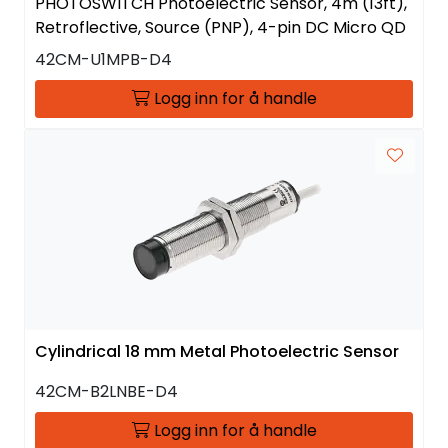
PHOTOSWITCH Photoelectric Sensor, 4m (13ft),
Retroflective, Source (PNP), 4-pin DC Micro QD
42CM-U1MPB-D4
Logg inn for å handle
Cylindrical 18 mm Metal Photoelectric Sensor
42CM-B2LNBE-D4
Logg inn for å handle