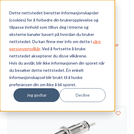
Skip to main content
Dette nettstedet benytter informasjonskapsler
(cookies) for å forbedre din brukeropplevelse og
Bærekraft
tilpasse innhold som tilbys deg i interne og
eksterne kanaler basert på hvordan du bruker
Vi tilbyr
nettstedet. Du kan finne mer info om dette i
våre
Webshop
Sensorer og givere
Fotoelektriske sensorer
personvernvilkår
. Ved å fortsette å bruke
42CM 18mm Metal Cylindrical
nettstedet aksepterer du disse vilkårene.
Ressurser
42CM 18mm Metal
Hvis du avslår, blir ikke informasjonen din sporet når
du besøker dette nettstedet. Én enkelt
Cylindrical
Om oss
informasjonskapsel blir brukt til å huske
preferansen din om ikke å bli sporet.
Visning
Jeg godtar
Decline