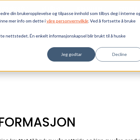
Bærekraft
Vi tilbyr
Ressurser
Om oss
edre din brukeropplevelse og tilpasse innhold som tilbys deg i interne o
inne mer info om dette i
våre personvernvilkår
. Ved å fortsette å bruke
tte nettstedet. Én enkelt informasjonskapsel blir brukt til å huske
Jeg godtar
Decline
INFORMASJON