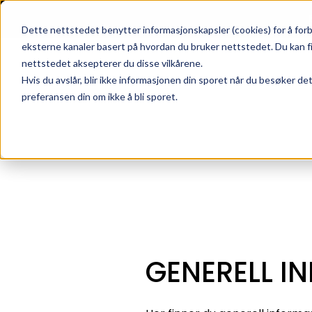
Skip to main content
|
SUPPORT
WEBSHOP
Dette nettstedet benytter informasjonskapsler (cookies) for å forb
eksterne kanaler basert på hvordan du bruker nettstedet. Du kan f
nettstedet aksepterer du disse vilkårene.
Hvis du avslår, blir ikke informasjonen din sporet når du besøker de
preferansen din om ikke å bli sporet.
GENERELL 