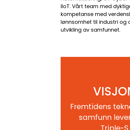
IIoT. Vårt team med dykt
kompetanse med verdensle
lønnsomhet til industri og 
utvikling av samfunnet.
VISJO
Fremtidens tekn
samfunn leve
Triple-S