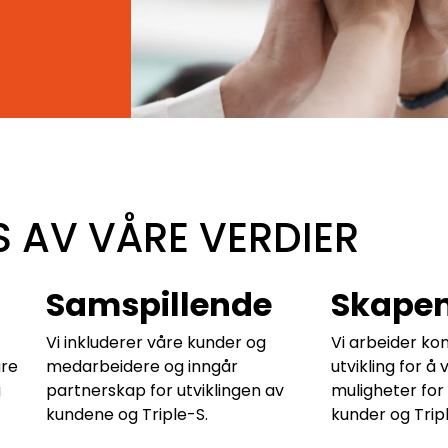
S AV VÅRE VERDIER
Samspillende
Skape
Vi inkluderer våre kunder og
Vi arbeider ko
åre
medarbeidere og inngår
utvikling for å
g
partnerskap for utviklingen av
muligheter for
kundene og Triple-S.
kunder og Trip