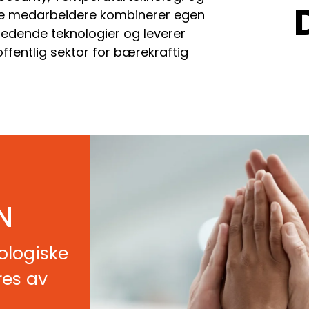
ige medarbeidere kombinerer egen
dende teknologier og leverer
offentlig sektor for bærekraftig
N
ologiske
res av