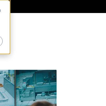
0
Generell informasjon
Favoritter
Logg inn
g