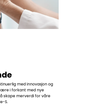
nde
ntinuerlig med innovasjon og
 være i forkant med nye
 å skape merverdi for våre
le-S.