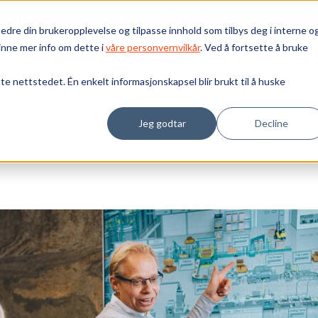
Bærekraft
Vi tilbyr
Ressurser
Om oss
edre din brukeropplevelse og tilpasse innhold som tilbys deg i interne o
inne mer info om dette i
våre personvernvilkår
. Ved å fortsette å bruke
tte nettstedet. Én enkelt informasjonskapsel blir brukt til å huske
Jeg godtar
Decline