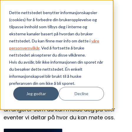
Skip to main content
Dette nettstedet benytter informasjonskapsler
(cookies) for å forbedre din brukeropplevelse og
Bærekraft
tilpasse innhold som tilbys deg i interne og
eksterne kanaler basert på hvordan du bruker
Vi tilbyr
nettstedet. Du kan finne mer info om dette i
våre
personvernvilkår
. Ved å fortsette å bruke
nettstedet aksepterer du disse vilkårene.
Ressurser
Hvis du avslår, blir ikke informasjonen din sporet når
du besøker dette nettstedet. Én enkelt
Om oss
EVENTER
informasjonskapsel blir brukt til å huske
preferansen din om ikke å bli sporet.
Jeg godtar
Decline
Her vil du finne en oversikt over eventer vi
arrangerer som du kan melde deg på eller
eventer vi deltar på hvor du kan møte oss.