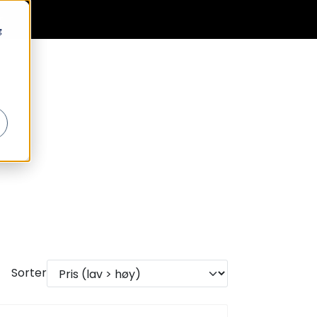
0
Generell informasjon
Favoritter
Logg inn
g
Sorter