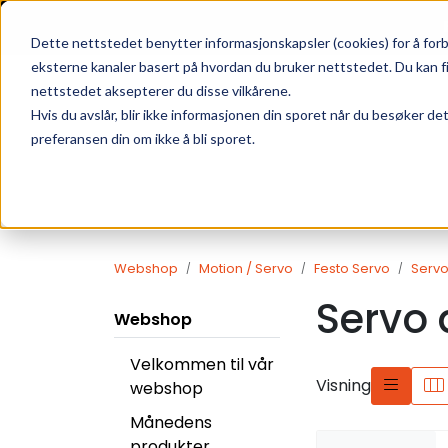
Skip to main content
|
SUPPORT
WEBSHOP
Dette nettstedet benytter informasjonskapsler (cookies) for å forb
eksterne kanaler basert på hvordan du bruker nettstedet. Du kan f
nettstedet aksepterer du disse vilkårene.
Hvis du avslår, blir ikke informasjonen din sporet når du besøker de
preferansen din om ikke å bli sporet.
Webshop
Motion / Servo
Festo Servo
Servo
Servo
Webshop
Velkommen til vår
Visning
webshop
Månedens
produkter