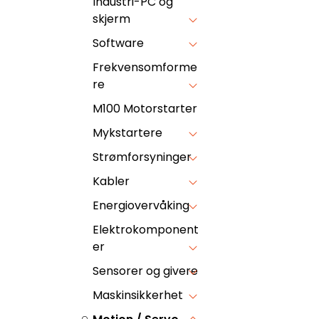
Industri-PC og
skjerm
Software
Frekvensomforme
re
M100 Motorstarter
Mykstartere
Strømforsyninger
Kabler
Energiovervåking
Elektrokomponent
er
Sensorer og givere
Maskinsikkerhet