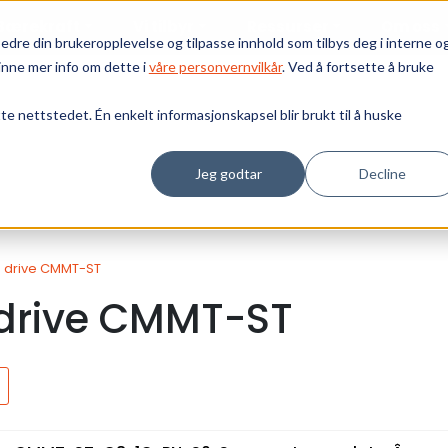
Bærekraft
Vi tilbyr
Ressurser
Om oss
edre din brukeropplevelse og tilpasse innhold som tilbys deg i interne o
inne mer info om dette i
våre personvernvilkår
. Ved å fortsette å bruke
tte nettstedet. Én enkelt informasjonskapsel blir brukt til å huske
Jeg godtar
Decline
 drive CMMT-ST
 drive CMMT-ST