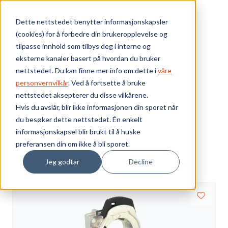
Skip to main content
Dette nettstedet benytter informasjonskapsler
(cookies) for å forbedre din brukeropplevelse og
Bærekraft
tilpasse innhold som tilbys deg i interne og
eksterne kanaler basert på hvordan du bruker
Vi tilbyr
nettstedet. Du kan finne mer info om dette i
våre
Webshop
Elektrokomponenter
Ethernet In Cabinet
personvernvilkår
. Ved å fortsette å bruke
800F Betjeningsutstyr 22.5mm IP66
Sokkel metall
nettstedet aksepterer du disse vilkårene.
Ressurser
Sokkel metall
Hvis du avslår, blir ikke informasjonen din sporet når
du besøker dette nettstedet. Én enkelt
Om oss
informasjonskapsel blir brukt til å huske
Visning
preferansen din om ikke å bli sporet.
Sorter
Jeg godtar
Decline