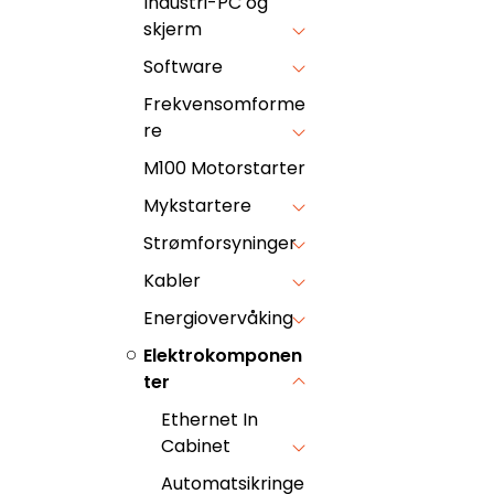
Industri-PC og
skjerm
Software
Frekvensomforme
re
M100 Motorstarter
Mykstartere
Strømforsyninger
Kabler
Energiovervåking
Elektrokomponen
ter
Ethernet In
Cabinet
Automatsikringe