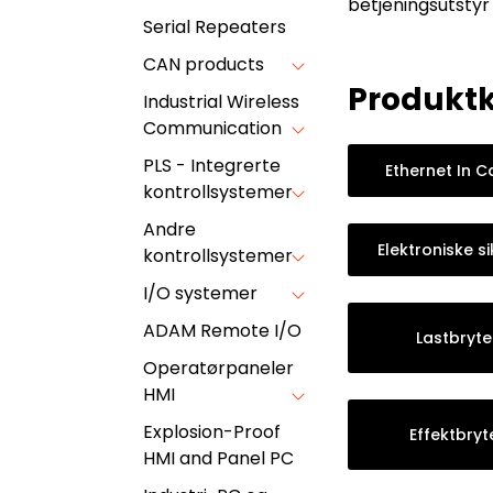
betjeningsutsty
Serial Repeaters
CAN products
Produktk
Industrial Wireless
Communication
PLS - Integrerte
Ethernet In C
kontrollsystemer
Andre
Elektroniske si
kontrollsystemer
I/O systemer
ADAM Remote I/O
Lastbryte
Operatørpaneler
HMI
Explosion-Proof
Effektbryt
HMI and Panel PC