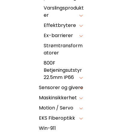
Varslingsprodukt
er
Effektbrytere
Ex-barrierer
Strømtransform
atorer
800F
Betjeningsutstyr
22.5mm IP66
Sensorer og givere
Maskinsikkerhet
Motion / Servo
EKS Fiberoptikk
Win-911