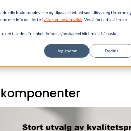
Bærekraft
Vi tilbyr
Ressurser
Om oss
edre din brukeropplevelse og tilpasse innhold som tilbys deg i interne o
inne mer info om dette i
våre personvernvilkår
. Ved å fortsette å bruke
tte nettstedet. Én enkelt informasjonskapsel blir brukt til å huske
Jeg godtar
Decline
rokomponenter