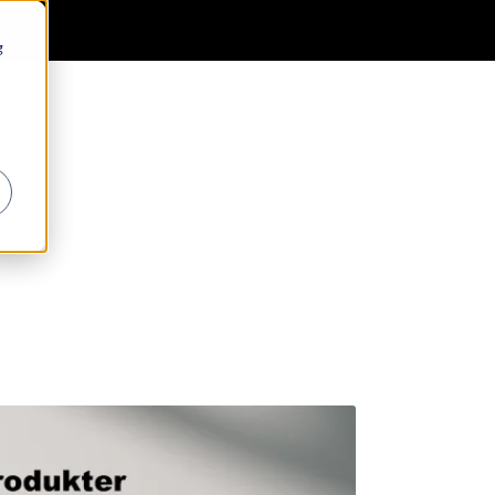
0
Generell informasjon
Favoritter
Logg inn
g