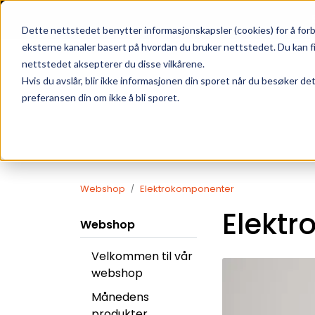
Skip to main content
|
SUPPORT
WEBSHOP
Dette nettstedet benytter informasjonskapsler (cookies) for å forb
eksterne kanaler basert på hvordan du bruker nettstedet. Du kan f
nettstedet aksepterer du disse vilkårene.
Hvis du avslår, blir ikke informasjonen din sporet når du besøker de
preferansen din om ikke å bli sporet.
Webshop
Elektrokomponenter
Elekt
Webshop
Velkommen til vår
webshop
Månedens
produkter