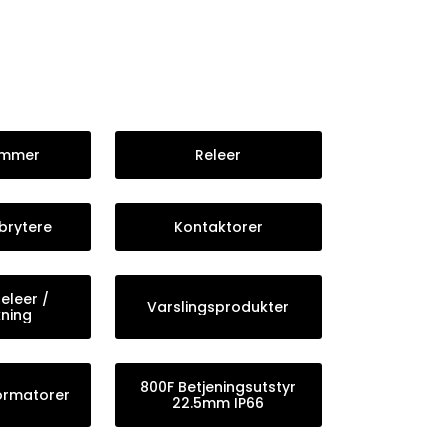
emmer
Releer
brytere
Kontaktorer
eleer /
Varslingsprodukter
ning
800F Betjeningsutstyr
ormatorer
22.5mm IP66