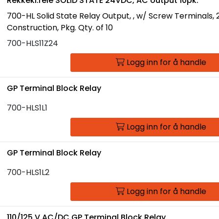
Rekkekl.rele SOLID STATE 24VDC, AC output 10pk.
700-HL Solid State Relay Output, , w/ Screw Terminals,
Construction, Pkg. Qty. of 10
700-HLS11Z24
Logg inn for å handle
GP Terminal Block Relay
700-HLS1L1
Logg inn for å handle
GP Terminal Block Relay
700-HLS1L2
Logg inn for å handle
110/125 V AC/DC GP Terminal Block Relay