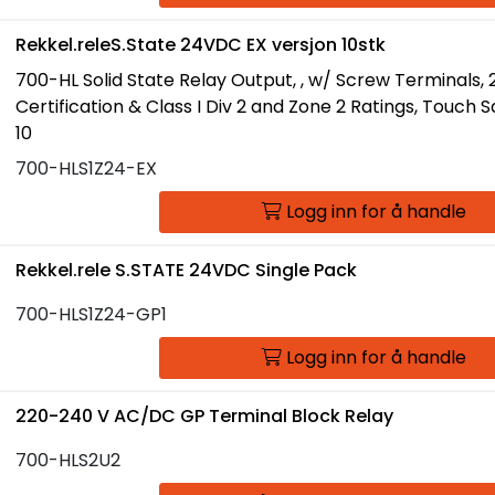
Rekkel.releS.State 24VDC EX versjon 10stk
700-HL Solid State Relay Output, , w/ Screw Terminals,
Certification & Class I Div 2 and Zone 2 Ratings, Touch 
10
700-HLS1Z24-EX
Logg inn for å handle
Rekkel.rele S.STATE 24VDC Single Pack
700-HLS1Z24-GP1
Logg inn for å handle
220-240 V AC/DC GP Terminal Block Relay
700-HLS2U2