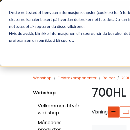
Skip to main content
|
SUPPORT
WEBSHOP
Dette nettstedet benytter informasjonskapsler (cookies) for å forb
eksterne kanaler basert på hvordan du bruker nettstedet. Du kan f
nettstedet aksepterer du disse vilkårene.
Hvis du avslår, blir ikke informasjonen din sporet når du besøker de
preferansen din om ikke å bli sporet.
Webshop
Elektrokomponenter
Releer
700H
700HL
Webshop
Velkommen til vår
Visning
webshop
Månedens
produkter