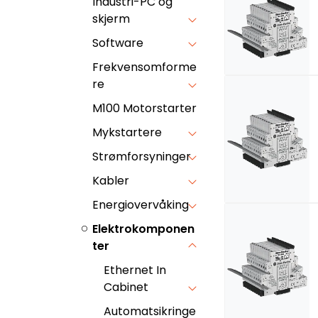
Industri-PC og
skjerm
Software
Frekvensomforme
re
M100 Motorstarter
Mykstartere
Strømforsyninger
Kabler
Energiovervåking
Elektrokomponen
ter
Ethernet In
Cabinet
Automatsikringe