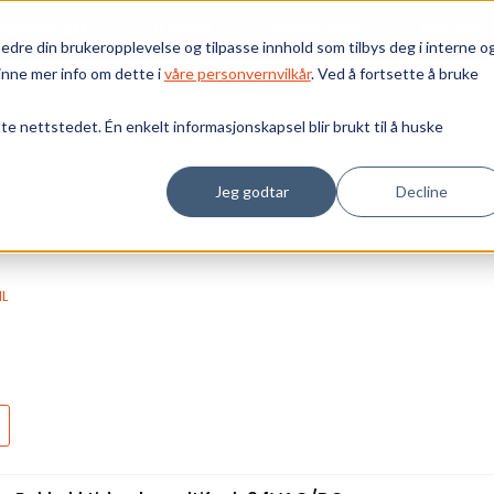
Bærekraft
Vi tilbyr
Ressurser
Om oss
edre din brukeropplevelse og tilpasse innhold som tilbys deg i interne o
inne mer info om dette i
våre personvernvilkår
. Ved å fortsette å bruke
tte nettstedet. Én enkelt informasjonskapsel blir brukt til å huske
Jeg godtar
Decline
L