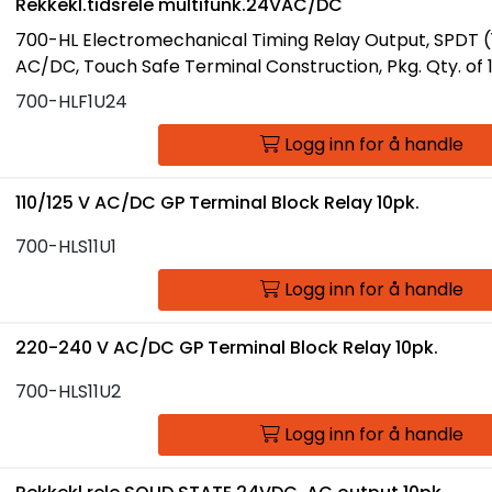
Rekkekl.tidsrele multifunk.24VAC/DC
700-HL Electromechanical Timing Relay Output, SPDT (
AC/DC, Touch Safe Terminal Construction, Pkg. Qty. of 
700-HLF1U24
Logg inn for å handle
110/125 V AC/DC GP Terminal Block Relay 10pk.
700-HLS11U1
Logg inn for å handle
220-240 V AC/DC GP Terminal Block Relay 10pk.
700-HLS11U2
Logg inn for å handle