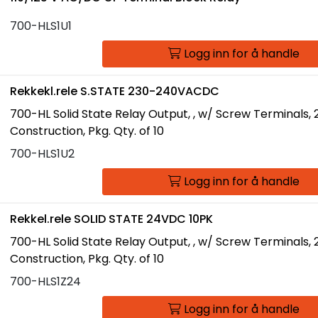
700-HLS1U1
Logg inn for å handle
Rekkekl.rele S.STATE 230-240VACDC
700-HL Solid State Relay Output, , w/ Screw Terminals
Construction, Pkg. Qty. of 10
700-HLS1U2
Logg inn for å handle
Rekkel.rele SOLID STATE 24VDC 10PK
700-HL Solid State Relay Output, , w/ Screw Terminals,
Construction, Pkg. Qty. of 10
700-HLS1Z24
Logg inn for å handle