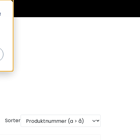
0
Generell informasjon
Favoritter
Logg inn
g
Sorter