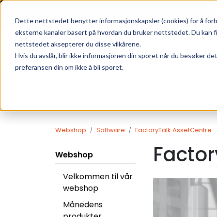
Skip to main content
|
SUPPORT
WEBSHOP
Dette nettstedet benytter informasjonskapsler (cookies) for å forb
eksterne kanaler basert på hvordan du bruker nettstedet. Du kan f
nettstedet aksepterer du disse vilkårene.
Hvis du avslår, blir ikke informasjonen din sporet når du besøker de
preferansen din om ikke å bli sporet.
Webshop
Software
FactoryTalk AssetCentre
Factor
Webshop
Velkommen til vår
webshop
Månedens
produkter