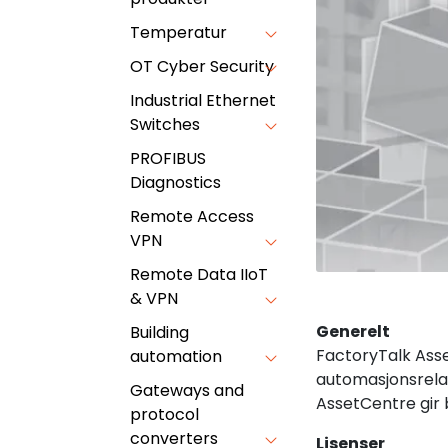
Temperatur
OT Cyber Security
Industrial Ethernet
Switches
PROFIBUS
Diagnostics
Remote Access
VPN
Remote Data IIoT
& VPN
Generelt
Building
FactoryTalk Asse
automation
automasjonsrela
Gateways and
AssetCentre gir b
protocol
converters
Lisenser