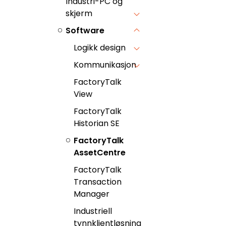
Industri-PC og
skjerm
Software
Logikk design
Kommunikasjon
FactoryTalk
View
FactoryTalk
Historian SE
FactoryTalk
AssetCentre
FactoryTalk
Transaction
Manager
Industriell
tynnklientløsning