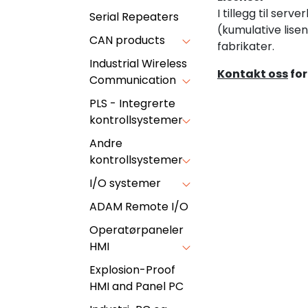
I tillegg til ser
Serial Repeaters
(kumulative lise
CAN products
fabrikater.
Industrial Wireless
Kontakt oss
for
Communication
PLS - Integrerte
kontrollsystemer
Andre
kontrollsystemer
I/O systemer
ADAM Remote I/O
Operatørpaneler
HMI
Explosion-Proof
HMI and Panel PC