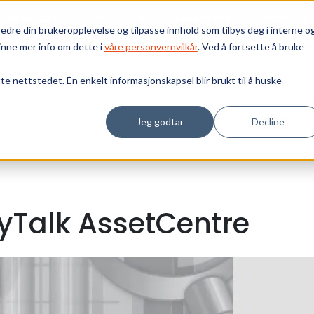
Bærekraft
Vi tilbyr
Ressurser
Om oss
edre din brukeropplevelse og tilpasse innhold som tilbys deg i interne o
inne mer info om dette i
våre personvernvilkår
. Ved å fortsette å bruke
tte nettstedet. Én enkelt informasjonskapsel blir brukt til å huske
Jeg godtar
Decline
yTalk AssetCentre