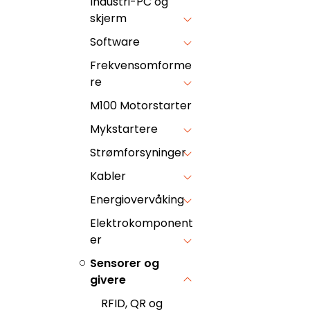
Industri-PC og
skjerm
Software
Frekvensomforme
re
M100 Motorstarter
Mykstartere
Strømforsyninger
Kabler
Energiovervåking
Elektrokomponent
er
Sensorer og
givere
RFID, QR og