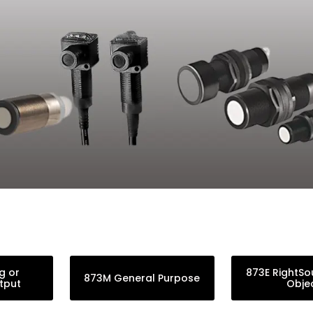
g or
873E RightSo
873M General Purpose
tput
Obje