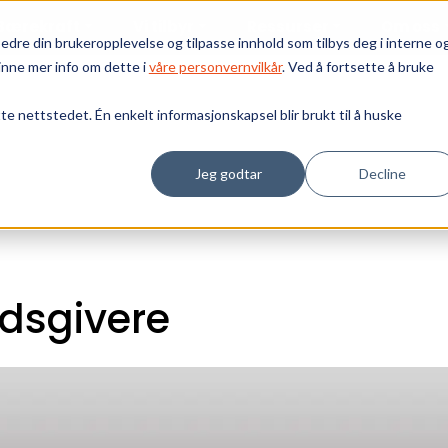
Bærekraft
Vi tilbyr
Ressurser
Om oss
edre din brukeropplevelse og tilpasse innhold som tilbys deg i interne o
inne mer info om dette i
våre personvernvilkår
. Ved å fortsette å bruke
tte nettstedet. Én enkelt informasjonskapsel blir brukt til å huske
Jeg godtar
Decline
ydsgivere