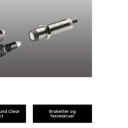
und Clear
Braketter og
ct
festeskruer