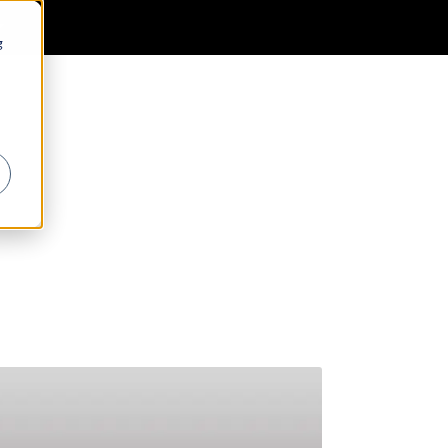
0
Generell informasjon
Favoritter
Logg inn
g