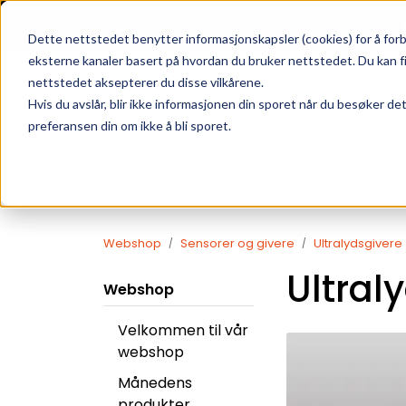
Skip to main content
|
SUPPORT
WEBSHOP
Dette nettstedet benytter informasjonskapsler (cookies) for å forb
eksterne kanaler basert på hvordan du bruker nettstedet. Du kan f
nettstedet aksepterer du disse vilkårene.
Hvis du avslår, blir ikke informasjonen din sporet når du besøker de
preferansen din om ikke å bli sporet.
Webshop
Sensorer og givere
Ultralydsgivere
Ultral
Webshop
Velkommen til vår
webshop
Månedens
produkter