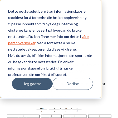
Skip to main content
Dette nettstedet benytter informasjonskapsler
(cookies) for å forbedre din brukeropplevelse og
Bærekraft
tilpasse innhold som tilbys deg i interne og
eksterne kanaler basert på hvordan du bruker
Vi tilbyr
nettstedet. Du kan finne mer info om dette i
våre
Webshop
M100 Motorstarter
personvernvilkår
. Ved å fortsette å bruke
M100 Motorstarter
nettstedet aksepterer du disse vilkårene.
Ressurser
Hvis du avslår, blir ikke informasjonen din sporet når
du besøker dette nettstedet. Én enkelt
For IEC-type gruppeinstallasjon av 9A-modell,
Om oss
informasjonskapsel blir brukt til å huske
benyttes MPCB
140MT-D9E-C20
. Antall
preferansen din om ikke å bli sporet.
motorstartere nedstrøms avgjøres av
samtidighetsfaktor og/eller sammenlagt motor
Jeg godtar
Decline
FLA som stilles inn på hver M100.
Referanse
Installasjonsmanual