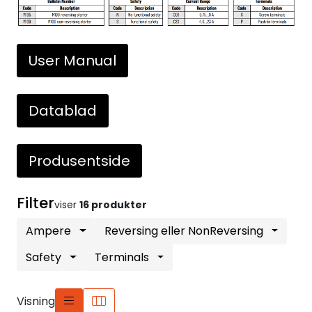
User Manual
Datablad
Produsentside
Filter
viser
16 produkter
Ampere
Reversing eller NonReversing
Safety
Terminals
Visning