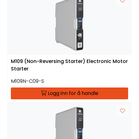
M109 (Non-Reversing Starter) Electronic Motor
Starter
M109N-C09-S
Logg inn for å handle