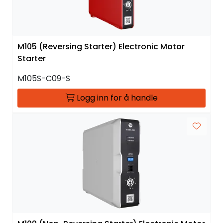
M105 (Reversing Starter) Electronic Motor
Starter
M105S-C09-S
Logg inn for å handle