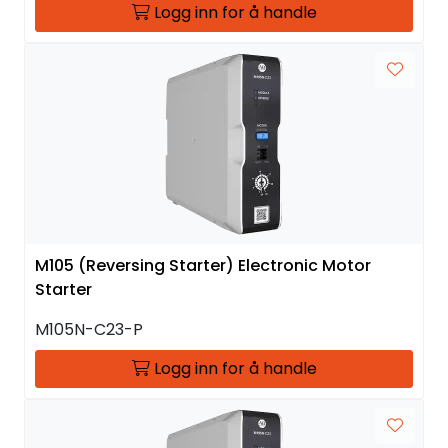
Logg inn for å handle
M105 (Reversing Starter) Electronic Motor
Starter
M105N-C23-P
Logg inn for å handle