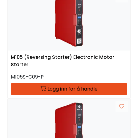
M105 (Reversing Starter) Electronic Motor
Starter
M105S-C09-P
Logg inn for å handle