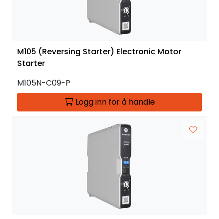
M105 (Reversing Starter) Electronic Motor
Starter
M105N-C09-P
Logg inn for å handle