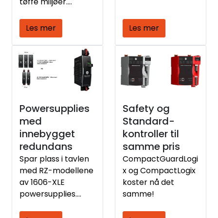
tøffe miljøer.
applikasjon. Dette
Leveringsklar nå
sikrer dere optimal
med IO-Link klasse
Les mer
Les mer
drift og levetid.
A og B
Powersupplies
Safety og
med
Standard-
innebygget
kontroller til
redundans
samme pris
Spar plass i tavlen
CompactGuardLogi
med RZ-modellene
x og CompactLogix
av 1606-XLE
koster nå det
powersupplies.
samme!
Disse har
pluggbare