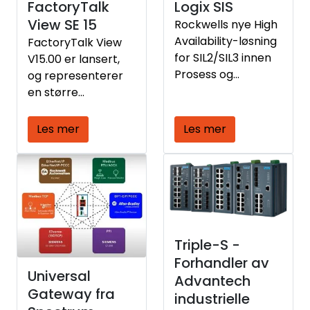
er med å øke
FactoryTalk
Logix SIS
cybersikkerheten i
View SE 15
Rockwells nye High
sine OT-nettverk.
Availability-løsning
FactoryTalk View
for SIL2/SIL3 innen
V15.00 er lansert,
Prosess og
og representerer
Maskinsikkerhet.
en større
oppgradering innen
HMI-teknologi.
Les mer
Les mer
Målet er å styrke
posisjonen som
ledende HMI-
løsning gjennom
forbedret
databehandling,
brukervennlig
Triple-S -
design og økt
Forhandler av
Universal
sikkerhet.
Advantech
Gateway fra
industrielle