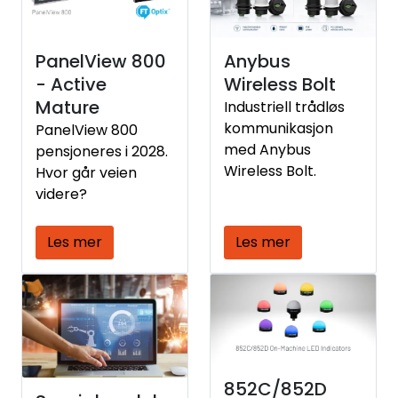
PanelView 800
Anybus
- Active
Wireless Bolt
Mature
Industriell trådløs
kommunikasjon
PanelView 800
med Anybus
pensjoneres i 2028.
Wireless Bolt.
Hvor går veien
videre?
Les mer
Les mer
852C/852D