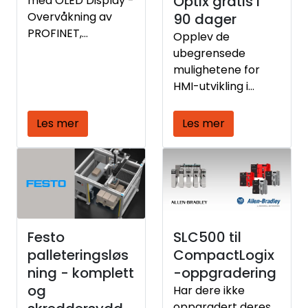
Optix gratis i
med OLED Display -
Overvåkning av
90 dager
PROFINET,
Opplev de
EtherNet/IP,
ubegrensede
EtherCAT og
mulighetene for
PROFIBUS nettverk
HMI-utvikling i
skyen. FactoryTalk®
Optix™ gjør det
Les mer
Les mer
mulig for
systemutviklere å
forbedre sine
prosesser,
effektivitet og
leveranser med en
moderne, sky-
Festo
SLC500 til
aktivert HMI-
palleteringsløs
CompactLogix
plattform som lar
ning - komplett
-oppgradering
deg designe, teste
og
Har dere ikke
og distribuere
oppgradert deres