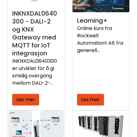
INKNXDAL0640
Learning+
300 - DALI-2
Online kurs fra
og KNX
Rockwell
Gateway med
Automation! Alt fra
MQTT for IoT
generell
integrasjon
automasjon til
INKNXDAL0640300
spesifikke
er utviklet for å gi
Rockwell-løsninger
smidig overgang
mellom DALI-2-
baserte
lysstyringssysteme
Les mer
Les mer
r og KNX-
byggautomasjon,
samtidig som den
støtter MQTT-
protokollen for å