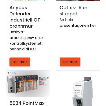
Optix v1.6 er
Anybus
sluppet
Defender
industriell OT-
Se hele
presentasjonen her
brannmur
Beskytt
produksjons- eller
kontrollsystemet i
henhold til IEC
62443-3-3
Les mer
Les mer
5034 PointMax