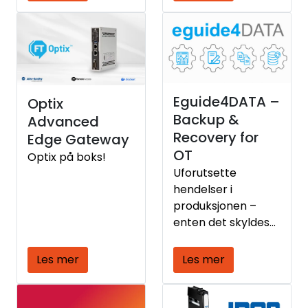
Eguide4DATA –
Optix
Backup &
Advanced
Recovery for
Edge Gateway
OT
Optix på boks!
Uforutsette
hendelser i
produksjonen –
enten det skyldes
cyberangrep,
feilkonfigurasjoner
Les mer
Les mer
eller tekniske feil
kan føre til
langvarig