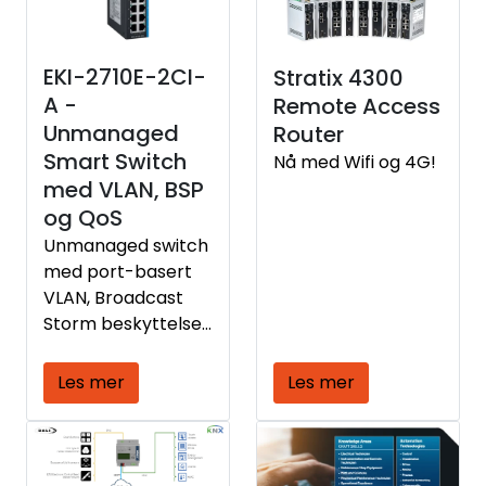
EKI-2710E-2CI-
Stratix 4300
A -
Remote Access
Unmanaged
Router
Smart Switch
Nå med Wifi og 4G!
med VLAN, BSP
og QoS
Unmanaged switch
med port-basert
VLAN, Broadcast
Storm beskyttelse
og QoS
Les mer
Les mer