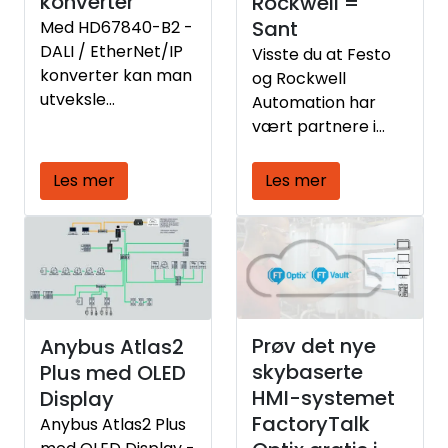
konverter
Rockwell =
Sant
Med HD67840-B2 -
DALI / EtherNet/IP
Visste du at Festo
konverter kan man
og Rockwell
utveksle
Automation har
informasjon
vært partnere i
mellom DALI
mange år?
nettverk
Les mer
Les mer
(lysstyring,
sensorer, etc.) og
EtherNet/IP
nettverk, slik at
DALI enhetene kan
kontrolleres fra
f.eks. Allen-Bradley
Prøv det nye
Anybus Atlas2
PLS
skybaserte
Plus med OLED
HMI-systemet
Display
FactoryTalk
Anybus Atlas2 Plus