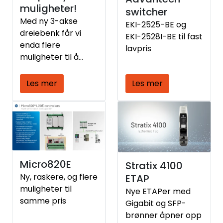
muligheter!
switcher
Med ny 3-akse
EKI-2525-BE og
dreiebenk får vi
EKI-2528I-BE til fast
enda flere
lavpris
muligheter til å
designe og
produsere
Les mer
Les mer
kundetilpassede
temperaturløsning
er.
Micro820E
Stratix 4100
Ny, raskere, og flere
ETAP
muligheter til
Nye ETAPer med
samme pris
Gigabit og SFP-
brønner åpner opp