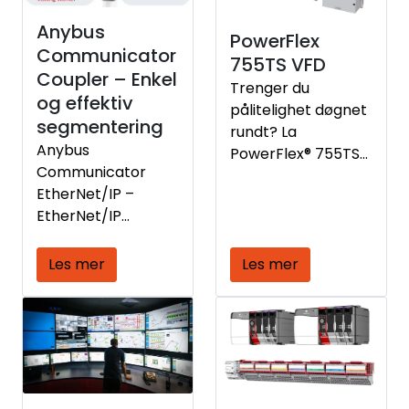
sende data til
Anybus
skybaserte IoT
PowerFlex
Communicator
plattformer.
755TS VFD
Coupler – Enkel
Trenger du
og effektiv
pålitelighet døgnet
segmentering
rundt? La
Anybus
PowerFlex® 755TS
Communicator
frekvensomformer
EtherNet/IP –
e gjøre de tunge
EtherNet/IP
løftene. Du vil øke
Adapter og
produktiviteten og
PROFINET IO –
oppetiden pluss,
Les mer
Les mer
PROFINET IO Device
redusere energi-
er neste
og
generasjons
vedlikeholdskostna
gateway som
dene.
hjelper
produksjonsbedrift