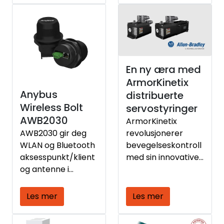
virksomheten?
En ny æra med
ArmorKinetix
Anybus
distribuerte
Wireless Bolt
servostyringer
AWB2030
ArmorKinetix
revolusjonerer
AWB2030 gir deg
bevegelseskontroll
WLAN og Bluetooth
med sin innovative,
aksesspunkt/klient
plassbesparende
og antenne i
design og
samme enhet.
avanserte
Les mer
Les mer
sikkerhetsfunksjone
r