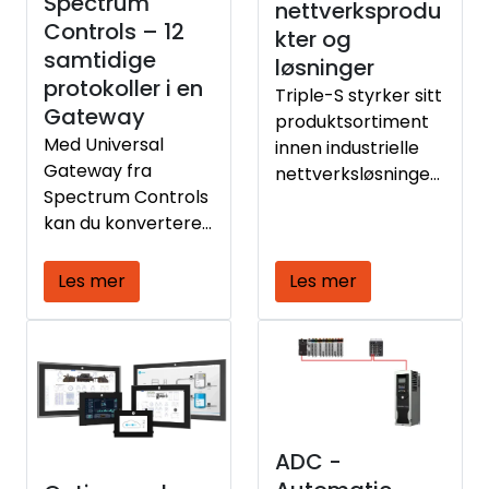
Spectrum
nettverksprodu
Controls – 12
kter og
samtidige
løsninger
protokoller i en
Triple-S styrker sitt
Gateway
produktsortiment
Med Universal
innen industrielle
Gateway fra
nettverksløsninger
Spectrum Controls
ved å inngå
kan du konvertere
samarbeid med
samtidig mellom
Advantech, en
opptil 12 samtidige
global leder innen
Les mer
Les mer
protokoller i en og
industriell teknologi.
samme Gateway,
slik at PLC-er,
sensorer og
SCADA-systemer
som snakker ulike
protokoller kan
ADC -
kommunisere