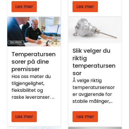
Les mer
Les mer
Slik velger du
Temperatursen
riktig
sorer på dine
temperatursen
premisser
sor
Hos oss møter du
Å velge riktig
tilgjengelighet,
temperatursensor
fleksibilitet og
er avgjørende for
raske leveranser. Vi
stabile målinger,
jobber tett med
god
kundene våre for å
prosesskontroll og
Les mer
Les mer
sikre løsninger som
redusert nedetid.
fungerer i praksis.
De to vanligste