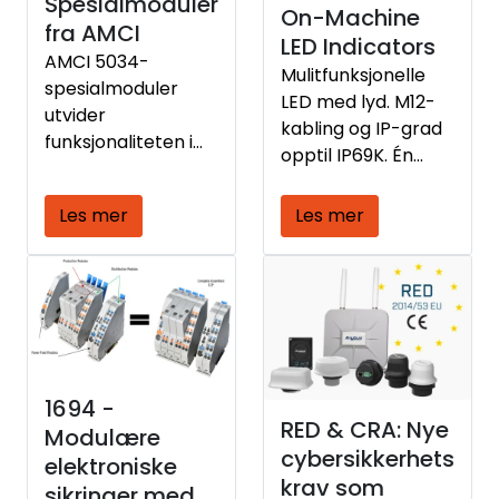
Spesialmoduler
On-Machine
fra AMCI
LED Indicators
AMCI 5034-
Mulitfunksjonelle
spesialmoduler
LED med lyd. M12-
utvider
kabling og IP-grad
funksjonaliteten i
opptil IP69K. Én
Rockwell
lampe med opptil 7
Automation
farger og med
Les mer
Les mer
PointMax™ I/O med
lydvarsel!
avansert PWM- og
PTO-styring direkte
i I/O-nivået.
Modulene 5034-
PWM-AM og 5034-
PTO-AM gir presis
1694 -
kontroll av
RED & CRA: Nye
Modulære
proporsjonale
cybersikkerhets
ventiler, motorer
elektroniske
krav som
og
sikringer med