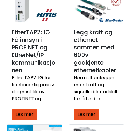
EtherTAP2: 1G -
Legg kraft og
Få innsyn i
ethernet
PROFINET og
sammen med
EtherNet/IP
600v-
kommunikasjo
godkjente
nen
ethernetkabler
EtherTAP2: 1G for
Normalt anlegger
kontinuerlig passiv
man kraft og
diagnostikk av
signalkabler adskilt
PROFINET og
for å hindre
EtherNet/IP trafikk
forstyrrelser, men
det er ikke alltid
Les mer
Les mer
dette lar seg gjøre
av praktiske