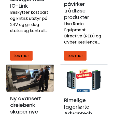
påvirker
bevegelsesapplikas
IO-Link
trådløse
joner – fullt
Beskytter kostbart
integrert i Studio
produkter
og kritisk utstyr på
5000 og Logix-
Hva Radio
24V og gir deg
plattformen, uten
Equipment
status og kontroll
behov for separat
Directive (RED) og
for hver kurs over
motion-hardware.
Cyber Resilience
IO-Link
Act (CRA) betyr i
praksis – og hva du
Les mer
Les mer
risikerer med ikke-
kompatible
produkter.
Ny avansert
Rimelige
dreiebenk
lagerførte
skaper nye
Advantech