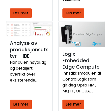
Les mer
Les mer
Analyse av
produksjonsuts
Logix
tyr – IBE
Embedded
Har du en nøyaktig
Edge Compute
og detaljert
Innstikksmodulen til
oversikt over
ControlLogix som
eksisterende
gir deg Optix HMI,
automasjonsutstyr
MQTT, OPCUA,
som er benyttet i
fjerntilgang og C#
prosessen, på en
API
produksjonslinje
Les mer
Les mer
eller i hele