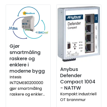
Gjør
smartmåling
raskere og
enklere i
Anybus
moderne bygg
Defender
Intesis
Compact 1004
IN712MEB0200000
- NATFW
gjør smartmåling
Kompakt industriell
raskere og enklere i
OT brannmur
moderne bygg