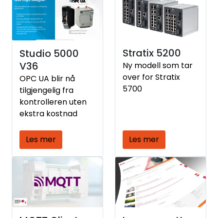
årsaker
Stratix 5200
Studio 5000
V36
Ny modell som tar
over for Stratix
OPC UA blir nå
5700
tilgjengelig fra
kontrolleren uten
ekstra kostnad
Les mer
Les mer