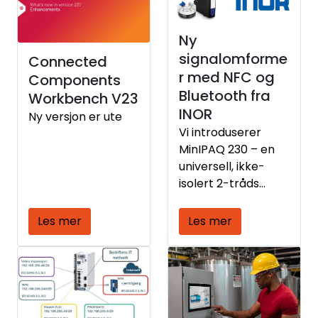
driftsstans.
Eguide4DATA laget
Ny
spesifikt for OT
signalomforme
Connected
sikrer dine kritiske
r med NFC og
Components
produksjonsdata.
Bluetooth fra
Workbench V23
INOR
Ny versjon er ute
Vi introduserer
MinIPAQ 230 – en
universell, ikke-
isolert 2-tråds
transmitter med
trådløs
Les mer
Les mer
kommunikasjon.