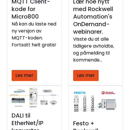
MQTT Client-
Lær noe nytt
kode for
med Rockwell
Micro800
Automation's
OnDemand-
Nå kan du laste ned
ny versjon av
webinarer.
MQTT-koden.
Visste du at alle
Fortsatt helt gratis!
tidligere avholdte,
og påmelding til
kommende
webinarer fra
Rockwell
Les mer
Les mer
Automation ligger
samlet på en
nettside?
DALI til
EtherNet/IP
Festo +