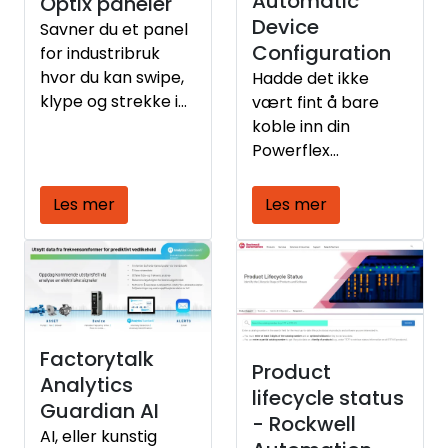
Automatic
Optix paneler
effektivt.
Device
Savner du et panel
Configuration
for industribruk
hvor du kan swipe,
Hadde det ikke
klype og strekke i
vært fint å bare
bildet som på en
koble inn din
iPad?
Powerflex
frekvensomformer,
og etter noen
Les mer
Les mer
sekunder blir den
ferdig konfigurert?
Factorytalk
Product
Analytics
lifecycle status
Guardian AI
- Rockwell
AI, eller kunstig