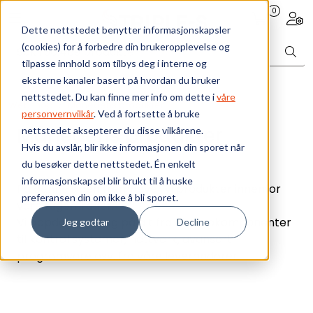
Skip to main content
0
Toggle navigation
Togg
Dette nettstedet benytter informasjonskapsler
(cookies) for å forbedre din brukeropplevelse og
Bærekraft
tilpasse innhold som tilbys deg i interne og
eksterne kanaler basert på hvordan du bruker
Vi tilbyr
nettstedet. Du kan finne mer info om dette i
våre
Webshop
Månedens produkter
personvernvilkår
. Ved å fortsette å bruke
Månedens produkter
nettstedet aksepterer du disse vilkårene.
Ressurser
Hvis du avslår, blir ikke informasjonen din sporet når
du besøker dette nettstedet. Én enkelt
Om oss
informasjonskapsel blir brukt til å huske
På denne siden fremhever vi produkter innenfor
preferansen din om ikke å bli sporet.
våre fagområder.
Vi oppdaterer deg på alt fra elektrokomponenter
Jeg godtar
Decline
til kontrollsystemer, nettverk, avansert
programvare osv. fra våre leverandører.