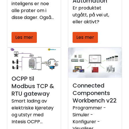
Automation
inteligens er noe
Er produktet
alle prater om i
utgått, på vei ut,
disse dager. Også
eller aktivt?
innen vedlikehold
og
Les mer
Les mer
tilstandsovervåking
bidrar denne
teknologien til
kostnads
besparelser.
OCPP til
Connected
Modbus TCP &
Components
RTU gateway
Workbench v22
Smart lading av
elektriske kjøretøy
Programmer -
og utstyr med
Simuler -
Intesis OCPP
Konfigurer -
Gateway
Visualiser