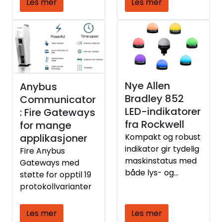
Les mer
Les mer
applikasjoner som
Med over 35 år i
krever pålitelig
bransjen har vi
nettverkstilkobling
opparbeidet mye
og prioritering av
applikasjonskunnsk
EtherNet/IP-trafikk.
ap som kommer
våre kunder til
gode.
Nye Allen
Anybus
Bradley 852
Communicator
LED-indikatorer
: Fire Gateways
fra Rockwell
for mange
Kompakt og robust
applikasjoner
indikator gir tydelig
Fire Anybus
maskinstatus med
Gateways med
både lys- og
støtte for opptil 19
lydsignaler i én
protokollvarianter
lampe
Les mer
Les mer