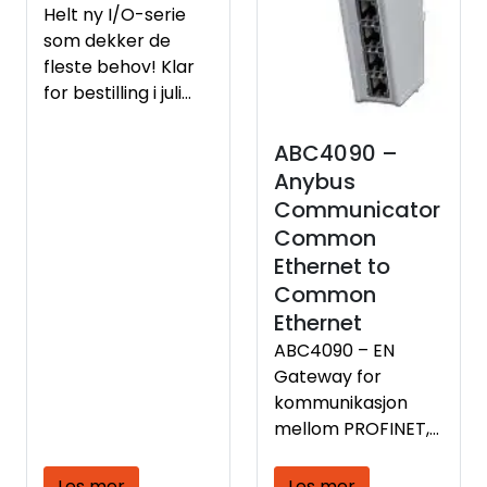
Helt ny I/O-serie
som dekker de
fleste behov! Klar
for bestilling i juli
med Standard I/O,
Safety I/O,
ABC4090 –
Universal I/O, IO-
Anybus
Link, HART, og til og
Communicator
med Rockwells
Common
partnere har
Ethernet to
kortene klare
Common
(AMCI, Helm, Hardy,
Ethernet
Spectrum
ABC4090 – EN
Controls).
Gateway for
kommunikasjon
mellom PROFINET,
EtherCAT,
EtherNet/IP og
Les mer
Les mer