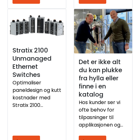
og langt smartere.
Stratix 2100
Unmanaged
Det er ikke alt
Ethernet
du kan plukke
Switches
fra hylla eller
Optimaliser
finne i en
paneldesign og kutt
katalog
kostnader med
Hos kunder ser vi
Stratix 2100
ofte behov for
unmanaged switch,
tilpasninger til
som gir en
applikasjonen og
kompakt løsning
da er det viktig
for mindre
med en god løsning.