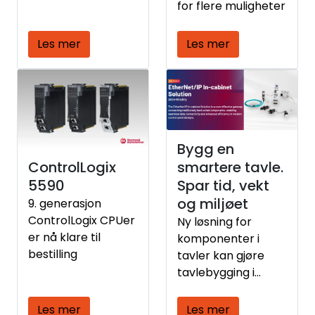
for flere muligheter
Les mer
Les mer
Bygg en
ControlLogix
smartere tavle.
5590
Spar tid, vekt
og miljøet
9. generasjon
ControlLogix CPUer
Ny løsning for
er nå klare til
komponenter i
bestilling
tavler kan gjøre
tavlebygging i
Norge mer
konkurransedyktig
Les mer
Les mer