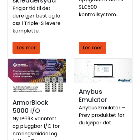
skreddersydd
applikasjoner
SLC500
Frigjør tid til det
direkte fra en
kontrollsystem
dere gjør best og la
nettleser – hvor
enda, så er det på
oss i Triple-S levere
som helst, når som
høy tid nå.
komplette
helst.
palleteringsløsning
er som er tilpasset
Les mer
Les mer
din produksjon.
Palleteringsløsning
er som øker
produktiviteten, er
stabile, samt enkle
å håndtere er vi
Anybus
gode på! Her viser
Emulator
ArmorBlock
vi løsningsforslag
Anybus Emulator –
5000 I/O
fra Festo, der
Prøv produktet før
Ny IP69K vanntett
systemene er satt
du kjøper det
og pluggbar I/O for
sammen og
næringsmiddel og
beregnet for din