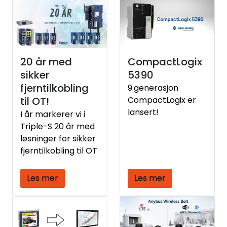
måleprinsippene er
PT100 (RTD) og
termoelement – og
hvilken du bør
velge avhenger av
20 år med
CompactLogix
hva som er viktigst i
sikker
5390
din applikasjon. Hos
fjerntilkobling
9.generasjon
oss hjelper vi deg å
til OT!
CompactLogix er
finne riktig løsning –
lansert!
I år markerer vi i
her er det viktigste
Triple-S 20 år med
du bør vite.
løsninger for sikker
fjerntilkobling til OT
Les mer
Les mer