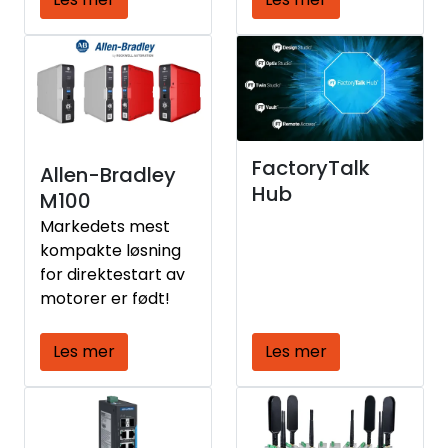
Modbus TCP
PLS/kontrollsystem
er.
FactoryTalk
Allen-Bradley
Hub
M100
Markedets mest
kompakte løsning
for direktestart av
motorer er født!
Les mer
Les mer