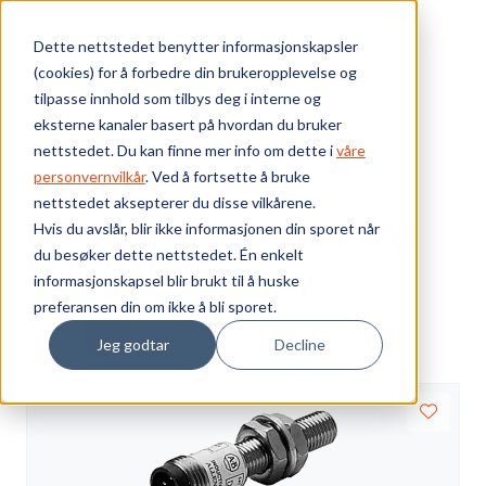
Skip to main content
Dette nettstedet benytter informasjonskapsler
(cookies) for å forbedre din brukeropplevelse og
Bærekraft
tilpasse innhold som tilbys deg i interne og
eksterne kanaler basert på hvordan du bruker
Vi tilbyr
nettstedet. Du kan finne mer info om dette i
våre
Webshop
Sensorer og givere
Induktive givere
personvernvilkår
. Ved å fortsette å bruke
871C Tubular Intrinsically Safe NAMUR
nettstedet aksepterer du disse vilkårene.
Ressurser
871C Tubular Intrinsically
Hvis du avslår, blir ikke informasjonen din sporet når
du besøker dette nettstedet. Én enkelt
Safe NAMUR
Om oss
informasjonskapsel blir brukt til å huske
preferansen din om ikke å bli sporet.
Visning
Jeg godtar
Decline