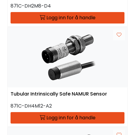
871C-DH2M8-D4
Logg inn for å handle
Tubular Intrinsically Safe NAMUR Sensor
871C-DH4M12-A2
Logg inn for å handle