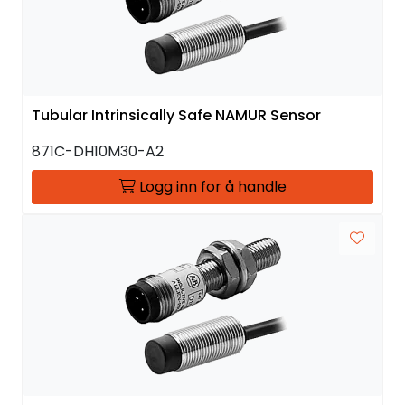
Tubular Intrinsically Safe NAMUR Sensor
871C-DH10M30-A2
Logg inn for å handle