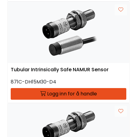
Tubular Intrinsically Safe NAMUR Sensor
871C-DH15M30-D4
Logg inn for å handle