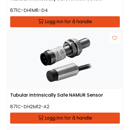
871C-DH1M8-D4
Logg inn for å handle
Tubular Intrinsically Safe NAMUR Sensor
871C-DH2M12-A2
Logg inn for å handle