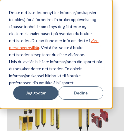
Skip to main content
Dette nettstedet benytter informasjonskapsler
(cookies) for å forbedre din brukeropplevelse og
Bærekraft
tilpasse innhold som tilbys deg i interne og
eksterne kanaler basert på hvordan du bruker
Vi tilbyr
nettstedet. Du kan finne mer info om dette i
våre
Webshop
Maskinsikkerhet
Nærværsdeteksjon
personvernvilkår
. Ved å fortsette å bruke
Lysgardiner for hånd og finger
nettstedet aksepterer du disse vilkårene.
Ressurser
Hvis du avslår, blir ikke informasjonen din sporet når
Lysgardiner for hånd og
du besøker dette nettstedet. Én enkelt
Om oss
finger
informasjonskapsel blir brukt til å huske
preferansen din om ikke å bli sporet.
Jeg godtar
Decline