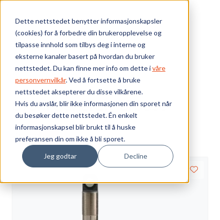
Skip to main content
Dette nettstedet benytter informasjonskapsler
(cookies) for å forbedre din brukeropplevelse og
Bærekraft
tilpasse innhold som tilbys deg i interne og
eksterne kanaler basert på hvordan du bruker
Vi tilbyr
nettstedet. Du kan finne mer info om dette i
våre
Webshop
Sensorer og givere
Ultralydsgivere
personvernvilkår
. Ved å fortsette å bruke
873M General Purpose
nettstedet aksepterer du disse vilkårene.
Ressurser
873M General Purpose
Hvis du avslår, blir ikke informasjonen din sporet når
du besøker dette nettstedet. Én enkelt
Om oss
informasjonskapsel blir brukt til å huske
Visning
preferansen din om ikke å bli sporet.
Jeg godtar
Decline