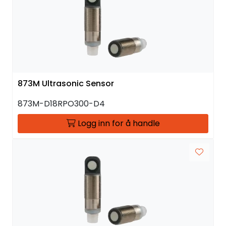
873M Ultrasonic Sensor
873M-D18RPO300-D4
Logg inn for å handle