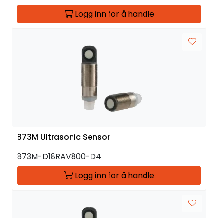
Logg inn for å handle
873M Ultrasonic Sensor
873M-D18RAV800-D4
Logg inn for å handle