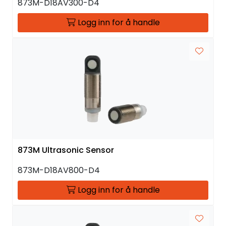
873M-D18AV300-D4
Logg inn for å handle
873M Ultrasonic Sensor
873M-D18AV800-D4
Logg inn for å handle