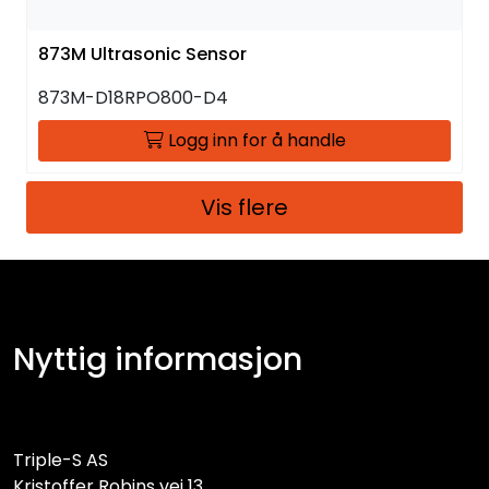
873M Ultrasonic Sensor
873M-D18RPO800-D4
Logg inn for å handle
Vis flere
Nyttig informasjon
Triple-S AS
Kristoffer Robins vei 13