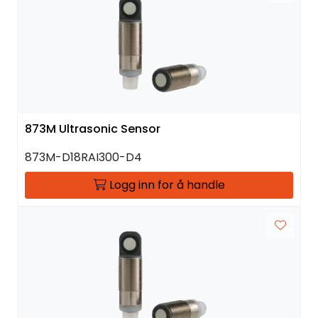
873M Ultrasonic Sensor
873M-D18RAI300-D4
Logg inn for å handle