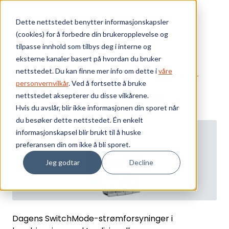
Skip to main content
Dette nettstedet benytter informasjonskapsler
(cookies) for å forbedre din brukeropplevelse og
Bærekraft
tilpasse innhold som tilbys deg i interne og
eksterne kanaler basert på hvordan du bruker
Vi tilbyr
nettstedet. Du kan finne mer info om dette i
våre
Webshop
Elektrokomponenter
Elektroniske sikringer
personvernvilkår
. Ved å fortsette å bruke
Elektroniske sikringer
nettstedet aksepterer du disse vilkårene.
Ressurser
Hvis du avslår, blir ikke informasjonen din sporet når
du besøker dette nettstedet. Én enkelt
Om oss
informasjonskapsel blir brukt til å huske
preferansen din om ikke å bli sporet.
Jeg godtar
Decline
Dagens SwitchMode-strømforsyninger i