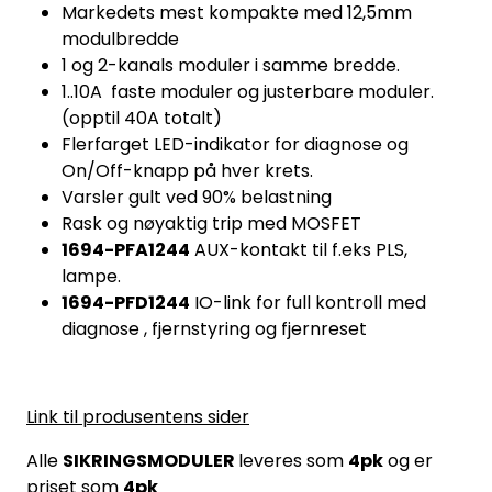
Markedets mest kompakte med 12,5mm
modulbredde
1 og 2-kanals moduler i samme bredde.
1..10A faste moduler og justerbare moduler.
(opptil 40A totalt)
Flerfarget LED-indikator for diagnose og
On/Off-knapp på hver krets.
Varsler gult ved 90% belastning
Rask og nøyaktig trip med MOSFET
1694-PFA1244
AUX-kontakt til f.eks PLS,
lampe.
1694-PFD1244
IO-link for full kontroll med
diagnose , fjernstyring og fjernreset
Link til produsentens sider
Alle
SIKRINGSMODULER
leveres som
4pk
og er
priset som
4pk