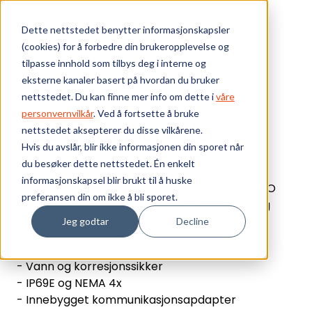
Skip to main content
Dette nettstedet benytter informasjonskapsler
(cookies) for å forbedre din brukeropplevelse og
Bærekraft
tilpasse innhold som tilbys deg i interne og
eksterne kanaler basert på hvordan du bruker
Vi tilbyr
nettstedet. Du kan finne mer info om dette i
våre
Webshop
I/O systemer
1732 ArmorBlock I/O
personvernvilkår
. Ved å fortsette å bruke
1732 ArmorBlock I/O
nettstedet aksepterer du disse vilkårene.
Ressurser
Hvis du avslår, blir ikke informasjonen din sporet når
du besøker dette nettstedet. Én enkelt
Om oss
informasjonskapsel blir brukt til å huske
1732 ArmorBlock I/O er en robust serie med I/O
preferansen din om ikke å bli sporet.
beregnet på montasje direkte på maskiner og
utstyr. Flere alternativer for
Jeg godtar
Decline
nettverkskommunikasjon.
- Vann og korresjonssikker
- IP69E og NEMA 4x
- Innebygget kommunikasjonsapdapter