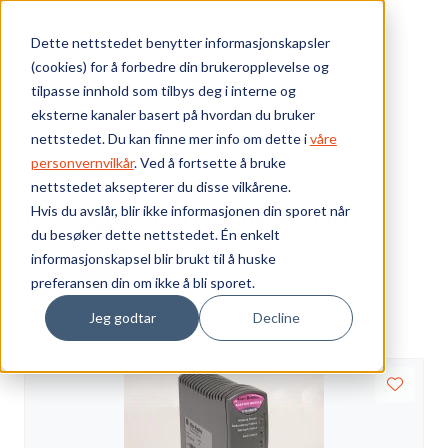
Skip to main content
Dette nettstedet benytter informasjonskapsler
(cookies) for å forbedre din brukeropplevelse og
Bærekraft
tilpasse innhold som tilbys deg i interne og
eksterne kanaler basert på hvordan du bruker
Vi tilbyr
nettstedet. Du kan finne mer info om dette i
våre
Webshop
I/O systemer
1715 Redundant I/O
personvernvilkår
. Ved å fortsette å bruke
I/O og kommunikasjon
nettstedet aksepterer du disse vilkårene.
Ressurser
I/O og kommunikasjon
Hvis du avslår, blir ikke informasjonen din sporet når
du besøker dette nettstedet. Én enkelt
Om oss
informasjonskapsel blir brukt til å huske
Visning
preferansen din om ikke å bli sporet.
Sorter
Jeg godtar
Decline