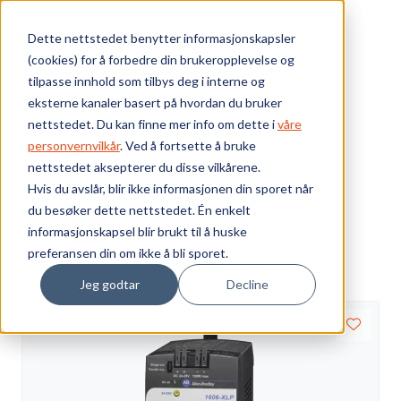
Skip to main content
Dette nettstedet benytter informasjonskapsler
(cookies) for å forbedre din brukeropplevelse og
Bærekraft
tilpasse innhold som tilbys deg i interne og
eksterne kanaler basert på hvordan du bruker
Vi tilbyr
nettstedet. Du kan finne mer info om dette i
våre
Webshop
Strømforsyninger
Compact - XLP
personvernvilkår
. Ved å fortsette å bruke
Compact - XLP
nettstedet aksepterer du disse vilkårene.
Ressurser
Hvis du avslår, blir ikke informasjonen din sporet når
du besøker dette nettstedet. Én enkelt
Om oss
Visning
informasjonskapsel blir brukt til å huske
preferansen din om ikke å bli sporet.
Sorter
Jeg godtar
Decline