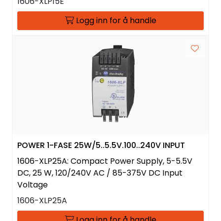
1606-XLP15E
Logg inn for å handle
POWER 1-FASE 25W/5..5.5V.100..240V INPUT
1606-XLP25A: Compact Power Supply, 5-5.5V
DC, 25 W, 120/240V AC / 85-375V DC Input
Voltage
1606-XLP25A
Logg inn for å handle