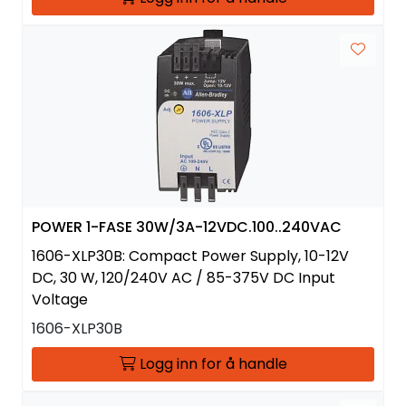
POWER 1-FASE 30W/3A-12VDC.100..240VAC
1606-XLP30B: Compact Power Supply, 10-12V
DC, 30 W, 120/240V AC / 85-375V DC Input
Voltage
1606-XLP30B
Logg inn for å handle