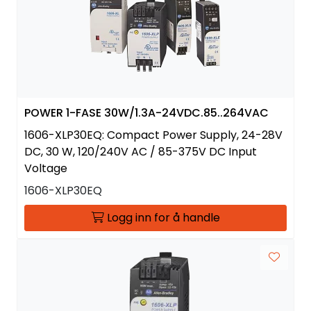
POWER 1-FASE 30W/1.3A-24VDC.85..264VAC
1606-XLP30EQ: Compact Power Supply, 24-28V
DC, 30 W, 120/240V AC / 85-375V DC Input
Voltage
1606-XLP30EQ
Logg inn for å handle