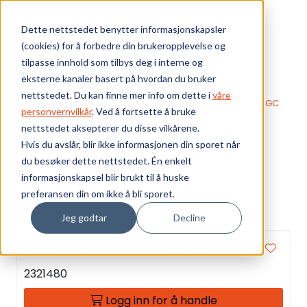
Skip to main content
Dette nettstedet benytter informasjonskapsler
(cookies) for å forbedre din brukeropplevelse og
Bærekraft
tilpasse innhold som tilbys deg i interne og
eksterne kanaler basert på hvordan du bruker
Vi tilbyr
nettstedet. Du kan finne mer info om dette i
våre
Webshop
Motion / Servo
Festo Servo
Gearbox EMGC
personvernvilkår
. Ved å fortsette å bruke
Gearbox EMGC
nettstedet aksepterer du disse vilkårene.
Ressurser
Hvis du avslår, blir ikke informasjonen din sporet når
du besøker dette nettstedet. Én enkelt
Om oss
Visning
informasjonskapsel blir brukt til å huske
preferansen din om ikke å bli sporet.
Sorter
Jeg godtar
Decline
EMGC-67-A-G1-SEC-67, Girenhet
2321480
Logg inn for å handle