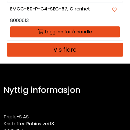
EMGC-60-P-G4-SEC-67, Girenhet
8000613
Logg inn for å handle
Vis flere
Nyttig informasjon
Triple-S AS
Kristoffer Robins vei 13