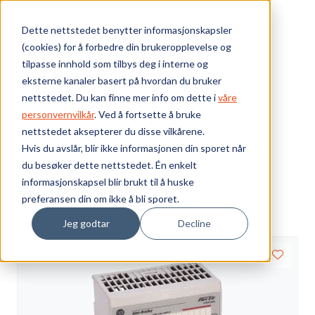
Skip to main content
Dette nettstedet benytter informasjonskapsler
(cookies) for å forbedre din brukeropplevelse og
Bærekraft
tilpasse innhold som tilbys deg i interne og
eksterne kanaler basert på hvordan du bruker
Vi tilbyr
nettstedet. Du kan finne mer info om dette i
våre
Webshop
I/O systemer
1794 Flex I/O
Digital I/O
personvernvilkår
. Ved å fortsette å bruke
Digital I/O
nettstedet aksepterer du disse vilkårene.
Ressurser
Hvis du avslår, blir ikke informasjonen din sporet når
du besøker dette nettstedet. Én enkelt
Om oss
Visning
informasjonskapsel blir brukt til å huske
preferansen din om ikke å bli sporet.
Sorter
Jeg godtar
Decline