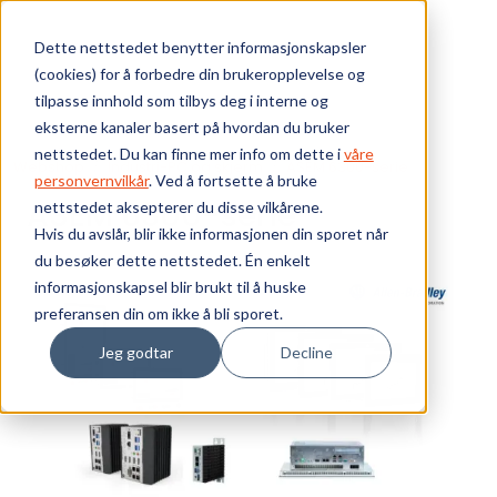
Skip to main content
Dette nettstedet benytter informasjonskapsler
(cookies) for å forbedre din brukeropplevelse og
Bærekraft
tilpasse innhold som tilbys deg i interne og
eksterne kanaler basert på hvordan du bruker
Vi tilbyr
nettstedet. Du kan finne mer info om dette i
våre
Webshop
Industri-PC og skjerm
ASEM 6300-serie
personvernvilkår
. Ved å fortsette å bruke
ASEM 6300-serie
nettstedet aksepterer du disse vilkårene.
Ressurser
Hvis du avslår, blir ikke informasjonen din sporet når
du besøker dette nettstedet. Én enkelt
Om oss
informasjonskapsel blir brukt til å huske
preferansen din om ikke å bli sporet.
Jeg godtar
Decline