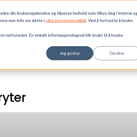
Bærekraft
Vi tilbyr
Ressurser
Om oss
edre din brukeropplevelse og tilpasse innhold som tilbys deg i interne o
inne mer info om dette i
våre personvernvilkår
. Ved å fortsette å bruke
tte nettstedet. Én enkelt informasjonskapsel blir brukt til å huske
Jeg godtar
Decline
yter