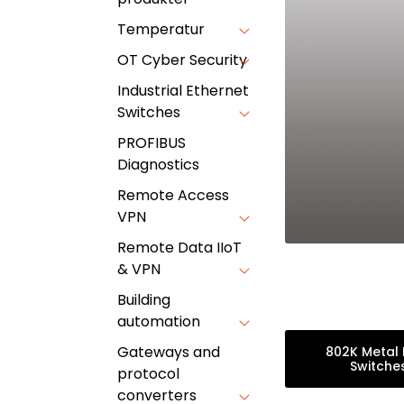
Temperatur
OT Cyber Security
Industrial Ethernet
Switches
PROFIBUS
Diagnostics
Remote Access
VPN
Remote Data IIoT
& VPN
Building
automation
Gateways and
802K Metal 
Switche
protocol
converters