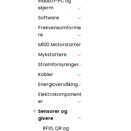
Industri-PC og
skjerm
Software
Frekvensomforme
re
M100 Motorstarter
Mykstartere
Strømforsyninger
Kabler
Energiovervåking
Elektrokomponent
er
Sensorer og
givere
RFID, QR og