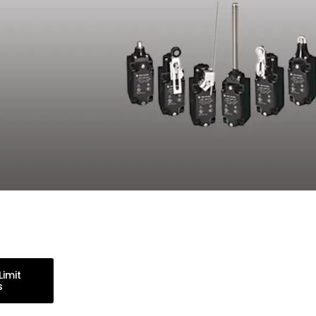
Limit
s