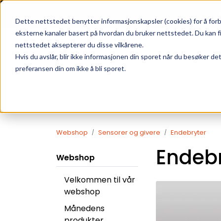
Skip to main content
|
SUPPORT
WEBSHOP
Dette nettstedet benytter informasjonskapsler (cookies) for å forb
eksterne kanaler basert på hvordan du bruker nettstedet. Du kan f
nettstedet aksepterer du disse vilkårene.
Hvis du avslår, blir ikke informasjonen din sporet når du besøker de
preferansen din om ikke å bli sporet.
Webshop
Sensorer og givere
Endebryter
Endebr
Webshop
Velkommen til vår
webshop
Månedens
produkter