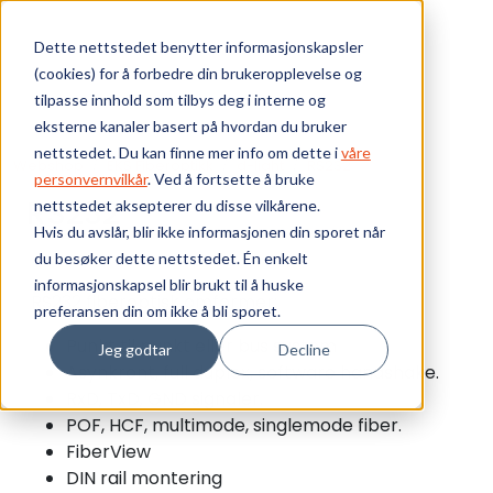
Skip to main content
Dette nettstedet benytter informasjonskapsler
(cookies) for å forbedre din brukeropplevelse og
Bærekraft
tilpasse innhold som tilbys deg i interne og
eksterne kanaler basert på hvordan du bruker
Vi tilbyr
nettstedet. Du kan finne mer info om dette i
våre
Webshop
EKS Fiberoptikk
d-light
RS232
personvernvilkår
. Ved å fortsette å bruke
RS232
nettstedet aksepterer du disse vilkårene.
Ressurser
Hvis du avslår, blir ikke informasjonen din sporet når
du besøker dette nettstedet. Én enkelt
Om oss
informasjonskapsel blir brukt til å huske
RS232 fiberoptisk omformer:
preferansen din om ikke å bli sporet.
Punkt til punkt eller bus system
Jeg godtar
Decline
Asynkront, full duplex, software handshake.
RxD, TxD, GND signaler.
POF, HCF, multimode, singlemode fiber.
FiberView
DIN rail montering