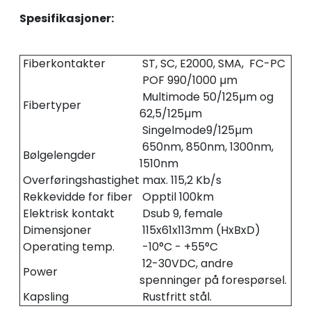
Spesifikasjoner:
Fiberkontakter
ST, SC, E2000, SMA, FC-PC
POF 990/1000 µm
Multimode 50/125µm og
Fibertyper
62,5/125µm
Singelmode9/125µm
650nm, 850nm, 1300nm,
Bølgelengder
1510nm
Overføringshastighet
max. 115,2 Kb/s
Rekkevidde for fiber
Opptil 100km
Elektrisk kontakt
Dsub 9, female
Dimensjoner
115x61x113mm (HxBxD)
Operating temp.
-10°C - +55°C
12-30VDC, andre
Power
spenninger på forespørsel.
Kapsling
Rustfritt stål.