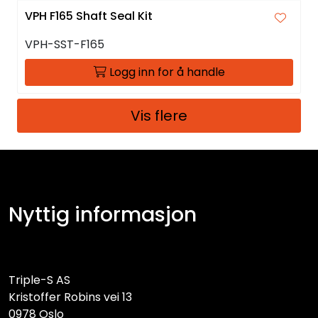
VPH F165 Shaft Seal Kit
VPH-SST-F165
Logg inn for å handle
Vis flere
Nyttig informasjon
Triple-S AS
Kristoffer Robins vei 13
0978 Oslo