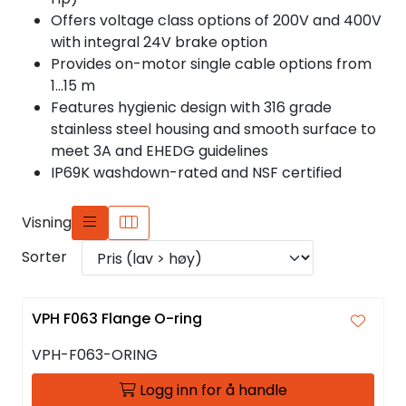
Offers voltage class options of 200V and 400V
with integral 24V brake option
Provides on-motor single cable options from
1…15 m
Features hygienic design with 316 grade
stainless steel housing and smooth surface to
meet 3A and EHEDG guidelines
IP69K washdown-rated and NSF certified
Visning
Sorter
VPH F063 Flange O-ring
VPH-F063-ORING
Logg inn for å handle