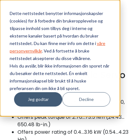
Skip to main content
Dette nettstedet benytter informasjonskapsler
(cookies) for å forbedre din brukeropplevelse og
Bærekraft
tilpasse innhold som tilbys deg i interne og
eksterne kanaler basert på hvordan du bruker
Vi tilbyr
nettstedet. Du kan finne mer info om dette i
våre
Webshop
Motion / Servo
Allen-Bradley Kinetix
personvernvilkår
. Ved å fortsette å bruke
Kinetix VP-Series Servo Motors
nettstedet aksepterer du disse vilkårene.
Ressurser
Kinetix VPH Hygienic Servo Motors
Hvis du avslår, blir ikke informasjonen din sporet når
Kinetix VPH Hygienic Servo
du besøker dette nettstedet. Én enkelt
Om oss
informasjonskapsel blir brukt til å huske
Motors
preferansen din om ikke å bli sporet.
Jeg godtar
Decline
Available in 6 frame sizes: 63, 75, 100, 115, 130,
165 mm
Offers peak torque of 2.76…73.5 Nm (24.43…
650.48 lb-in.)
Offers power rating of 0.4…3.16 kW (0.54...4.23
Hp)