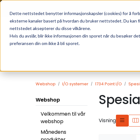
Skip to main content
|
SUPPORT
WEBSHOP
Dette nettstedet benytter informasjonskapsler (cookies) for å forb
eksterne kanaler basert på hvordan du bruker nettstedet. Du kan f
nettstedet aksepterer du disse vilkårene.
Hvis du avslår, blir ikke informasjonen din sporet når du besøker de
preferansen din om ikke å bli sporet.
Webshop
I/O systemer
1734 Point I/O
Spesi
Spesia
Webshop
Velkommen til vår
Visning
webshop
Månedens
produkter