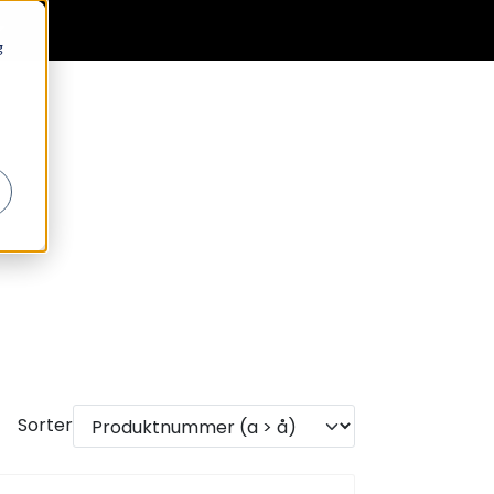
0
Generell informasjon
Favoritter
Logg inn
g
Sorter