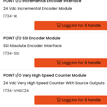
POINT I/O Incremental Encoder Interface
24 Vdc Incremental Encoder Module
1734-IK
Logg inn for å handle
POINT I/O SSI Encoder Module
SSI Absolute Encoder Interface
1734-SSI
Logg inn for å handle
POINT I/O Very High Speed Counter Module
24 Vdc Very High Speed Counter With Source Outputs
1734-VHSC24
Logg inn for å handle