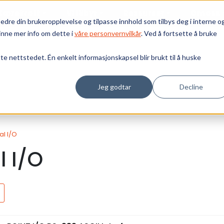
Bærekraft
Vi tilbyr
Ressurser
Om oss
edre din brukeropplevelse og tilpasse innhold som tilbys deg i interne o
inne mer info om dette i
våre personvernvilkår
. Ved å fortsette å bruke
tte nettstedet. Én enkelt informasjonskapsel blir brukt til å huske
Jeg godtar
Decline
al I/O
l I/O