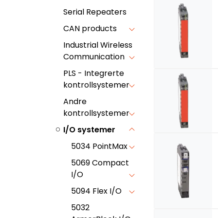
Serial Repeaters
CAN products
Industrial Wireless
Communication
PLS - Integrerte
kontrollsystemer
Andre
kontrollsystemer
I/O systemer
5034 PointMax
5069 Compact
I/O
5094 Flex I/O
5032