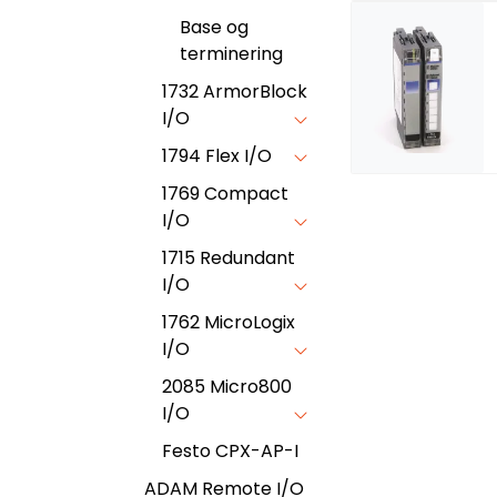
Base og
terminering
1732 ArmorBlock
I/O
1794 Flex I/O
1769 Compact
I/O
1715 Redundant
I/O
1762 MicroLogix
I/O
2085 Micro800
I/O
Festo CPX-AP-I
ADAM Remote I/O