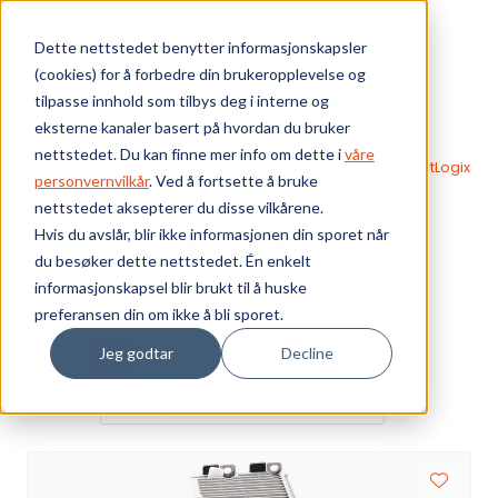
Skip to main content
Dette nettstedet benytter informasjonskapsler
(cookies) for å forbedre din brukeropplevelse og
Bærekraft
tilpasse innhold som tilbys deg i interne og
eksterne kanaler basert på hvordan du bruker
Vi tilbyr
nettstedet. Du kan finne mer info om dette i
våre
Webshop
PLS - Integrerte kontrollsystemer
CompactLogix
personvernvilkår
. Ved å fortsette å bruke
Strømforsyninger
nettstedet aksepterer du disse vilkårene.
Ressurser
Strømforsyninger
Hvis du avslår, blir ikke informasjonen din sporet når
du besøker dette nettstedet. Én enkelt
Om oss
informasjonskapsel blir brukt til å huske
Brukes på 1769-familien (5370-CPUer)
preferansen din om ikke å bli sporet.
Jeg godtar
Decline
Visning
Sorter