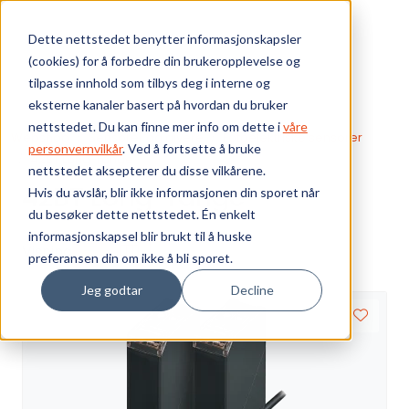
Skip to main content
Dette nettstedet benytter informasjonskapsler
(cookies) for å forbedre din brukeropplevelse og
Bærekraft
tilpasse innhold som tilbys deg i interne og
eksterne kanaler basert på hvordan du bruker
Vi tilbyr
nettstedet. Du kan finne mer info om dette i
våre
Webshop
Sensorer og givere
Fotoelektriske sensorer
personvernvilkår
. Ved å fortsette å bruke
42BT Long-range
nettstedet aksepterer du disse vilkårene.
Ressurser
42BT Long-range
Hvis du avslår, blir ikke informasjonen din sporet når
du besøker dette nettstedet. Én enkelt
Om oss
informasjonskapsel blir brukt til å huske
Visning
preferansen din om ikke å bli sporet.
Jeg godtar
Decline