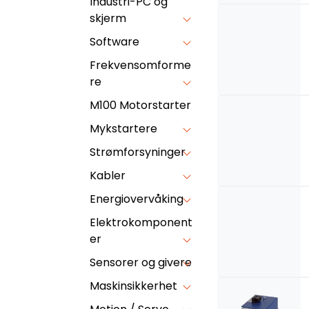
Industri-PC og
skjerm
Software
Frekvensomforme
re
M100 Motorstarter
Mykstartere
Strømforsyninger
Kabler
Energiovervåking
Elektrokomponent
er
Sensorer og givere
Maskinsikkerhet