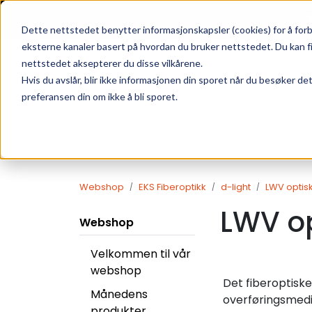
Skip to main content
|
SUPPORT
WEBSHOP
Dette nettstedet benytter informasjonskapsler (cookies) for å forb
eksterne kanaler basert på hvordan du bruker nettstedet. Du kan f
nettstedet aksepterer du disse vilkårene.
Hvis du avslår, blir ikke informasjonen din sporet når du besøker de
preferansen din om ikke å bli sporet.
Webshop
EKS Fiberoptikk
d-light
LWV optisk
LWV op
Webshop
Velkommen til vår
webshop
Det fiberoptisk
Månedens
overføringsmedi
produkter