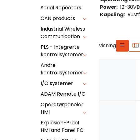
Power:
12-30VDC
Serial Repeaters
Kapsling:
Rustfr
CAN products
Industrial Wireless
Communication
Visning
PLS - Integrerte
kontrollsystemer
Andre
kontrollsystemer
I/O systemer
ADAM Remote I/O
Operatørpaneler
HMI
Explosion-Proof
HMI and Panel PC