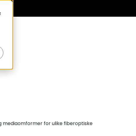
0
Generell informasjon
Favoritter
Logg inn
g
g mediaomformer for ulike fiberoptiske