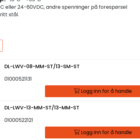
 eller 24-60VDC, andre spenninger på forespørsel
itt stål.
DL-LWV-08-MM-ST/13-SM-ST
01000521131
Logg inn for å handle
DL-LWV-13-MM-ST/13-MM-ST
01000522121
Logg inn for å handle