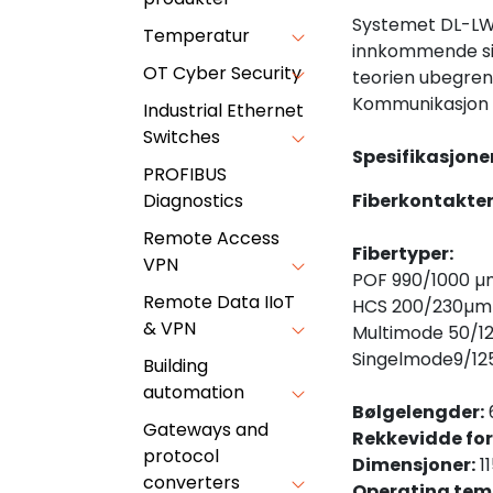
Systemet DL-LWV
Temperatur
innkommende sign
OT Cyber Security
teorien ubegren
Kommunikasjon fo
Industrial Ethernet
Switches
Spesifikasjoner
PROFIBUS
Diagnostics
Fiberkontakter
Remote Access
Fibertyper:
VPN
POF 990/1000 µ
Remote Data IIoT
HCS 200/230µm
& VPN
Multimode 50/1
Singelmode9/1
Building
automation
Bølgelengder:
Gateways and
Rekkevidde for 
protocol
Dimensjoner:
1
converters
Operating temp