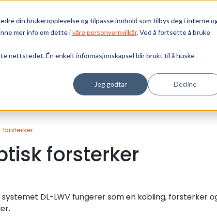
Bærekraft
Vi tilbyr
Ressurser
Om oss
edre din brukeropplevelse og tilpasse innhold som tilbys deg i interne o
inne mer info om dette i
våre personvernvilkår
. Ved å fortsette å bruke
tte nettstedet. Én enkelt informasjonskapsel blir brukt til å huske
Jeg godtar
Decline
 forsterker
tisk forsterker
e systemet DL-LWV fungerer som en kobling, forsterker o
er.