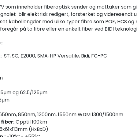
 som inneholder fiberoptisk sender og mottaker som gir
alet blir elektrisk redigert, forsterket og videresendt ut 
set kabellengder med ulike typer fibre som POF, HCS og m
regår på to fibre eller en enkelt fiber ved BIDI teknologi
:
:
ST, SC, E2000, SMA, HP Versatile, Bidi, FC-PC
m
25µm og 62,5/125µm
25µm
650nm, 850nm, 1300nm, 1550nm WDM 1300/1500nm
fiber:
Opptil 100km
15x61x113mm (HxBxD)
.:
-10°C - +55°C