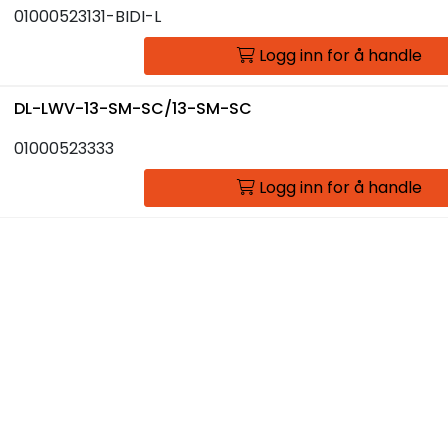
01000523131-BIDI-L
Logg inn for å handle
DL-LWV-13-SM-SC/13-SM-SC
01000523333
Logg inn for å handle