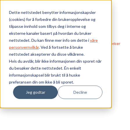
Skip to main content
Dette nettstedet benytter informasjonskapsler
(cookies) for å forbedre din brukeropplevelse og
Bærekraft
tilpasse innhold som tilbys deg i interne og
eksterne kanaler basert på hvordan du bruker
Vi tilbyr
nettstedet. Du kan finne mer info om dette i
våre
Webshop
EKS Fiberoptikk
d-light
LWV optisk forsterker
personvernvilkår
. Ved å fortsette å bruke
DL-LWV-13-SM-SC/13-SM-SC
nettstedet aksepterer du disse vilkårene.
Ressurser
Hvis du avslår, blir ikke informasjonen din sporet når
du besøker dette nettstedet. Én enkelt
DL-LWV-13-SM-SC/13-SM-SC
Om oss
informasjonskapsel blir brukt til å huske
Produktnummer:
01000523333
preferansen din om ikke å bli sporet.
Lagerbeholdning:
0 stk
Jeg godtar
Decline
Ant. i pakke: 1