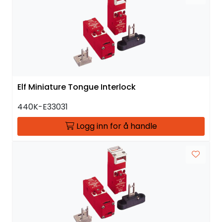
Elf Miniature Tongue Interlock
440K-E33031
Logg inn for å handle