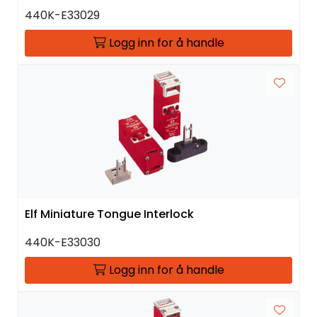
440K-E33029
Logg inn for å handle
Elf Miniature Tongue Interlock
440K-E33030
Logg inn for å handle