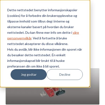
Skip to main content
Dette nettstedet benytter informasjonskapsler
(cookies) for å forbedre din brukeropplevelse og
Bærekraft
tilpasse innhold som tilbys deg i interne og
eksterne kanaler basert på hvordan du bruker
Vi tilbyr
nettstedet. Du kan finne mer info om dette i
våre
Webshop
Maskinsikkerhet
Dørbrytere
personvernvilkår
. Ved å fortsette å bruke
Elf Miniature Tongue Interlock Switches
nettstedet aksepterer du disse vilkårene.
Ressurser
Elf Miniature Tongue
Hvis du avslår, blir ikke informasjonen din sporet når
du besøker dette nettstedet. Én enkelt
Interlock Switches
Om oss
informasjonskapsel blir brukt til å huske
preferansen din om ikke å bli sporet.
Jeg godtar
Decline