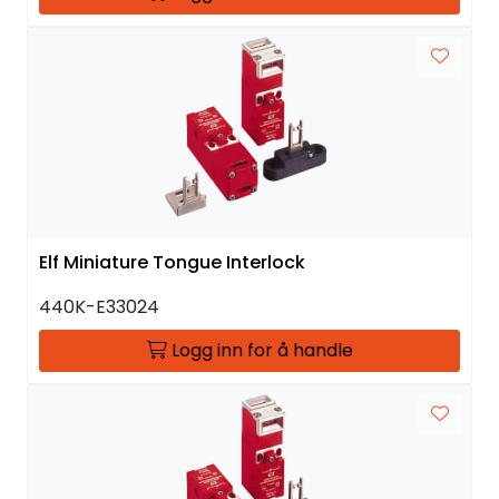
Elf Miniature Tongue Interlock
440K-E33024
Logg inn for å handle