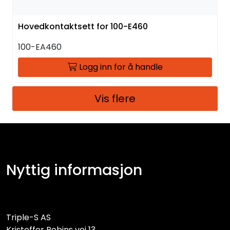
Hovedkontaktsett for 100-E460
100-EA460
Logg inn for å handle
Vis flere
Nyttig informasjon
Triple-S AS
Kristoffer Robins vei 13