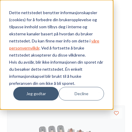
Skip to main content
Dette nettstedet benytter informasjonskapsler
(cookies) for å forbedre din brukeropplevelse og
Bærekraft
tilpasse innhold som tilbys deg i interne og
eksterne kanaler basert på hvordan du bruker
Vi tilbyr
nettstedet. Du kan finne mer info om dette i
våre
Webshop
Elektrokomponenter
Kontaktorer
personvernvilkår
. Ved å fortsette å bruke
Tilbehør - 100E
nettstedet aksepterer du disse vilkårene.
Ressurser
Tilbehør - 100E
Hvis du avslår, blir ikke informasjonen din sporet når
du besøker dette nettstedet. Én enkelt
Om oss
informasjonskapsel blir brukt til å huske
Visning
preferansen din om ikke å bli sporet.
Sorter
Jeg godtar
Decline