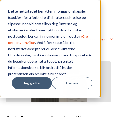
Skip to main content
Dette nettstedet benytter informasjonskapsler
(cookies) for å forbedre din brukeropplevelse og
Bærekraft
tilpasse innhold som tilbys deg i interne og
eksterne kanaler basert på hvordan du bruker
Vi tilbyr
nettstedet. Du kan finne mer info om dette i
våre
Webshop
PLS - Integrerte kontrollsystemer
ControlLogix
personvernvilkår
. Ved å fortsette å bruke
ControlLogix
nettstedet aksepterer du disse vilkårene.
Ressurser
Hvis du avslår, blir ikke informasjonen din sporet når
du besøker dette nettstedet. Én enkelt
Om oss
informasjonskapsel blir brukt til å huske
preferansen din om ikke å bli sporet.
Jeg godtar
Decline