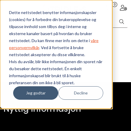
Skip to main content
0
Toggle navigation
Togg
Dette nettstedet benytter informasjonskapsler
(cookies) for å forbedre din brukeropplevelse og
Bærekraft
tilpasse innhold som tilbys deg i interne og
eksterne kanaler basert på hvordan du bruker
Vi tilbyr
nettstedet. Du kan finne mer info om dette i
våre
Webshop
Sensorer og givere
Induktive givere
personvernvilkår
. Ved å fortsette å bruke
872C WorldProx Tubular
nettstedet aksepterer du disse vilkårene.
Ressurser
872C WorldProx Tubular
Hvis du avslår, blir ikke informasjonen din sporet når
du besøker dette nettstedet. Én enkelt
Om oss
informasjonskapsel blir brukt til å huske
preferansen din om ikke å bli sporet.
Jeg godtar
Decline
Nyttig informasjon