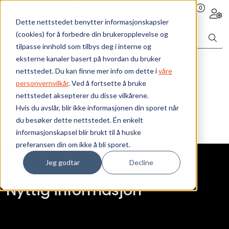
Skip to main content
0
Toggle navigation
Togg
Dette nettstedet benytter informasjonskapsler
(cookies) for å forbedre din brukeropplevelse og
Bærekraft
tilpasse innhold som tilbys deg i interne og
eksterne kanaler basert på hvordan du bruker
Vi tilbyr
nettstedet. Du kan finne mer info om dette i
våre
personvernvilkår
. Ved å fortsette å bruke
Matrise
nettstedet aksepterer du disse vilkårene.
Ressurser
Hvis du avslår, blir ikke informasjonen din sporet når
du besøker dette nettstedet. Én enkelt
Om oss
informasjonskapsel blir brukt til å huske
preferansen din om ikke å bli sporet.
Jeg godtar
Decline
Nyttig informasjon