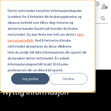
Skip to main content
0
Toggle navigation
Togg
Dette nettstedet benytter informasjonskapsler
(cookies) for å forbedre din brukeropplevelse og
Bærekraft
tilpasse innhold som tilbys deg i interne og
eksterne kanaler basert på hvordan du bruker
Vi tilbyr
nettstedet. Du kan finne mer info om dette i
våre
personvernvilkår
. Ved å fortsette å bruke
Fiberoptiske kabler
nettstedet aksepterer du disse vilkårene.
Ressurser
Hvis du avslår, blir ikke informasjonen din sporet når
du besøker dette nettstedet. Én enkelt
Om oss
informasjonskapsel blir brukt til å huske
preferansen din om ikke å bli sporet.
Jeg godtar
Decline
Nyttig informasjon