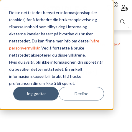
Skip to main content
0
Toggle navigation
Togg
Dette nettstedet benytter informasjonskapsler
(cookies) for å forbedre din brukeropplevelse og
Bærekraft
tilpasse innhold som tilbys deg i interne og
eksterne kanaler basert på hvordan du bruker
Vi tilbyr
nettstedet. Du kan finne mer info om dette i
våre
Webshop
EKS Fiberoptikk
Passive komponenter
FIMP
personvernvilkår
. Ved å fortsette å bruke
FIMP-6xST/ST-D (Polymer)
nettstedet aksepterer du disse vilkårene.
Ressurser
Hvis du avslår, blir ikke informasjonen din sporet når
du besøker dette nettstedet. Én enkelt
FIMP-6xST/ST-D (Polymer)
Om oss
informasjonskapsel blir brukt til å huske
Produktnummer:
0600022096-01
preferansen din om ikke å bli sporet.
Lagerbeholdning:
0 stk
Jeg godtar
Decline
Ant. i pakke: 1