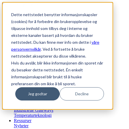
Skip to main content
Til toppen
Dette nettstedet benytter informasjonskapsler
SUPPORT
|
WEBSHOP
(cookies) for å forbedre din brukeropplevelse og
Generell informasjon
tilpasse innhold som tilbys deg i interne og
0
Favoritter
eksterne kanaler basert på hvordan du bruker
Logg inn
nettstedet. Du kan finne mer info om dette i
våre
personvernvilkår
. Ved å fortsette å bruke
nettstedet aksepterer du disse vilkårene.
Hvis du avslår, blir ikke informasjonen din sporet når
Bærekraft
du besøker dette nettstedet. Én enkelt
Vårt ansvar - Etikk og retningslinjer
informasjonskapsel blir brukt til å huske
Vårt bærekraftsløfte og agenda 2030
preferansen din om ikke å bli sporet.
Vi tilbyr
Automatisering
Jeg godtar
Decline
OT Cyber Security
Fjerntilgang til OT
Industriell IoT
Industrielle Gateways
Temperaturteknologi
Ressurser
Nyheter