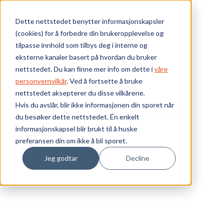
Skip to main content
Dette nettstedet benytter informasjonskapsler
(cookies) for å forbedre din brukeropplevelse og
Bærekraft
tilpasse innhold som tilbys deg i interne og
eksterne kanaler basert på hvordan du bruker
Vi tilbyr
nettstedet. Du kan finne mer info om dette i
våre
personvernvilkår
. Ved å fortsette å bruke
nettstedet aksepterer du disse vilkårene.
Ressurser
Hvis du avslår, blir ikke informasjonen din sporet når
DL-LWV-08-MM-SC/13-SM-SC
du besøker dette nettstedet. Én enkelt
Om oss
Produktnummer:
01000531333
informasjonskapsel blir brukt til å huske
Lagerbeholdning:
0 stk
preferansen din om ikke å bli sporet.
Ant. i pakke: 1
Jeg godtar
Decline