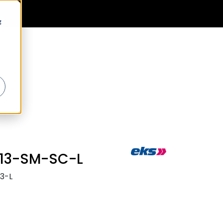
0
Generell informasjon
Favoritter
Logg inn
g
13-SM-SC-L
3-L