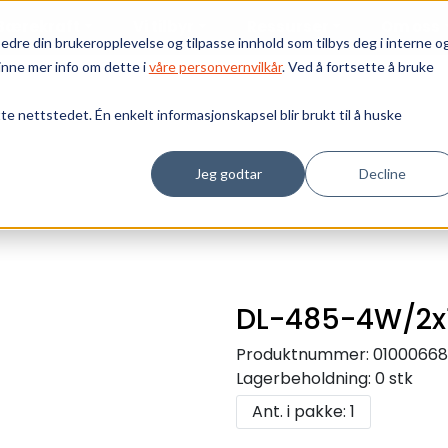
Bærekraft
Vi tilbyr
Ressurser
Om oss
edre din brukeropplevelse og tilpasse innhold som tilbys deg i interne o
inne mer info om dette i
våre personvernvilkår
. Ved å fortsette å bruke
tte nettstedet. Én enkelt informasjonskapsel blir brukt til å huske
Jeg godtar
Decline
DL-485-4W/2x
Produktnummer:
01000668
Lagerbeholdning:
0 stk
Ant. i pakke: 1