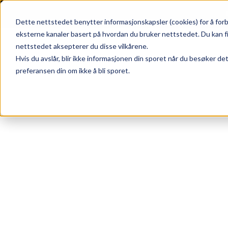
Skip to main content
|
SUPPORT
WEBSHOP
Dette nettstedet benytter informasjonskapsler (cookies) for å forb
eksterne kanaler basert på hvordan du bruker nettstedet. Du kan f
nettstedet aksepterer du disse vilkårene.
Hvis du avslår, blir ikke informasjonen din sporet når du besøker de
preferansen din om ikke å bli sporet.