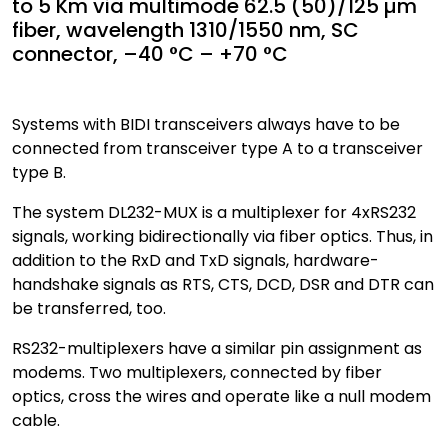
to 5 Km via multimode 62.5 (50)/125 µm
fiber, wavelength 1310/1550 nm, SC
connector, –40 °C – +70 °C
Systems with BIDI transceivers always have to be
connected from transceiver type A to a transceiver
type B.
The system DL232-MUX is a multiplexer for 4xRS232
signals, working bidirectionally via fiber optics. Thus, in
addition to the RxD and TxD signals, hardware-
handshake signals as RTS, CTS, DCD, DSR and DTR can
be transferred, too.
RS232-multiplexers have a similar pin assignment as
modems. Two multiplexers, connected by fiber
optics, cross the wires and operate like a null modem
cable.