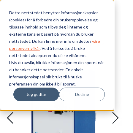
Skip to main content
Dette nettstedet benytter informasjonskapsler
(cookies) for å forbedre din brukeropplevelse og
Bærekraft
tilpasse innhold som tilbys deg i interne og
eksterne kanaler basert på hvordan du bruker
Vi tilbyr
nettstedet. Du kan finne mer info om dette i
våre
Webshop
EKS Fiberoptikk
d-light
RS232 MUX
personvernvilkår
. Ved å fortsette å bruke
DL-232MUX/13-MM-SC-BIDI-A
nettstedet aksepterer du disse vilkårene.
Ressurser
Hvis du avslår, blir ikke informasjonen din sporet når
du besøker dette nettstedet. Én enkelt
Om oss
informasjonskapsel blir brukt til å huske
preferansen din om ikke å bli sporet.
Jeg godtar
Decline