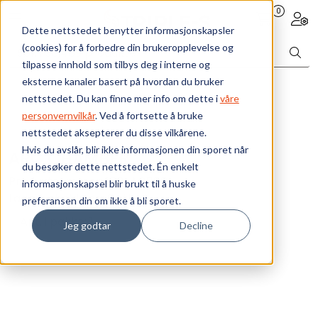
Skip to main content
0
Toggle navigation
Togg
Dette nettstedet benytter informasjonskapsler
(cookies) for å forbedre din brukeropplevelse og
Bærekraft
tilpasse innhold som tilbys deg i interne og
eksterne kanaler basert på hvordan du bruker
Vi tilbyr
nettstedet. Du kan finne mer info om dette i
våre
personvernvilkår
. Ved å fortsette å bruke
nettstedet aksepterer du disse vilkårene.
Ressurser
Hvis du avslår, blir ikke informasjonen din sporet når
ARC CHAMBER
du besøker dette nettstedet. Én enkelt
Om oss
Produktnummer:
100-AC860
informasjonskapsel blir brukt til å huske
Lagerbeholdning:
0 stk
preferansen din om ikke å bli sporet.
Ant. i pakke: 1
Jeg godtar
Decline