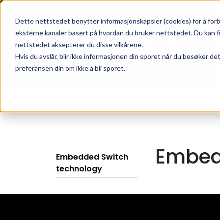
Skip to main content
|
SUPPORT
WEBSHOP
Dette nettstedet benytter informasjonskapsler (cookies) for å forb
eksterne kanaler basert på hvordan du bruker nettstedet. Du kan f
nettstedet aksepterer du disse vilkårene.
Hvis du avslår, blir ikke informasjonen din sporet når du besøker de
preferansen din om ikke å bli sporet.
Embed
Embedded Switch
technology