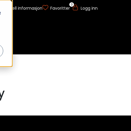
0
Generell informasjon
Favoritter
Logg inn
g
y