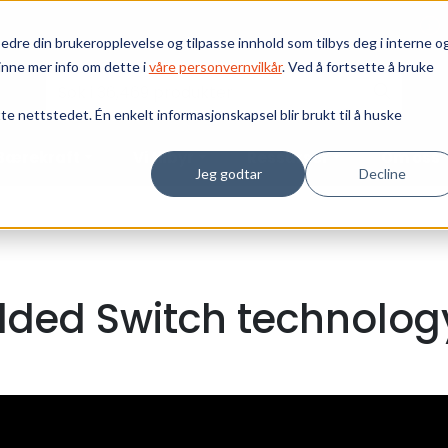
edre din brukeropplevelse og tilpasse innhold som tilbys deg i interne o
inne mer info om dette i
våre personvernvilkår
. Ved å fortsette å bruke
tte nettstedet. Én enkelt informasjonskapsel blir brukt til å huske
Bærekraft
Vi tilbyr
Ressurser
Om oss
Jeg godtar
Decline
ded Switch technolog