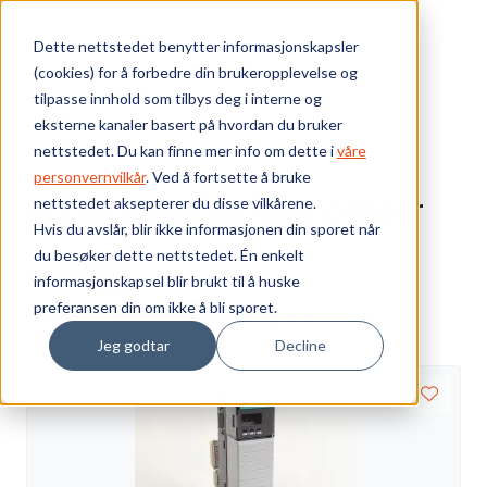
Skip to main content
Dette nettstedet benytter informasjonskapsler
(cookies) for å forbedre din brukeropplevelse og
Bærekraft
tilpasse innhold som tilbys deg i interne og
eksterne kanaler basert på hvordan du bruker
Vi tilbyr
nettstedet. Du kan finne mer info om dette i
våre
personvernvilkår
. Ved å fortsette å bruke
Kommunikasjonsmoduler
nettstedet aksepterer du disse vilkårene.
Ressurser
Hvis du avslår, blir ikke informasjonen din sporet når
du besøker dette nettstedet. Én enkelt
Om oss
Visning
informasjonskapsel blir brukt til å huske
preferansen din om ikke å bli sporet.
Sorter
Jeg godtar
Decline