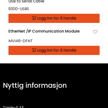
USB to Serial Cable
9300-USBS
Logg inn for å handle
EtherNet /IP Communication Module
MVI46-DFNT
Logg inn for å handle
Nyttig informasjon
Triple-S AS