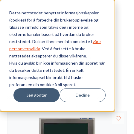
Skip to main content
Dette nettstedet benytter informasjonskapsler
(cookies) for å forbedre din brukeropplevelse og
Bærekraft
tilpasse innhold som tilbys deg i interne og
eksterne kanaler basert på hvordan du bruker
Vi tilbyr
nettstedet. Du kan finne mer info om dette i
våre
personvernvilkår
. Ved å fortsette å bruke
6186M Performance
nettstedet aksepterer du disse vilkårene.
Ressurser
Hvis du avslår, blir ikke informasjonen din sporet når
skjermer
du besøker dette nettstedet. Én enkelt
Om oss
informasjonskapsel blir brukt til å huske
preferansen din om ikke å bli sporet.
Visning
Jeg godtar
Decline
Sorter