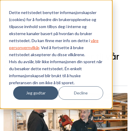
Skip to main content
Dette nettstedet benytter informasjonskapsler
(cookies) for å forbedre din brukeropplevelse og
Bærekraft
tilpasse innhold som tilbys deg i interne og
eksterne kanaler basert på hvordan du bruker
Vi tilbyr
nettstedet. Du kan finne mer info om dette i
våre
personvernvilkår
. Ved å fortsette å bruke
Vi søker nye kollegaer til vår
nettstedet aksepterer du disse vilkårene.
Ressurser
Hvis du avslår, blir ikke informasjonen din sporet når
avdeling i Drammen
du besøker dette nettstedet. Én enkelt
Om oss
informasjonskapsel blir brukt til å huske
preferansen din om ikke å bli sporet.
Jeg godtar
Decline