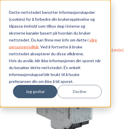
Skip to main content
Dette nettstedet benytter informasjonskapsler
(cookies) for å forbedre din brukeropplevelse og
Bærekraft
tilpasse innhold som tilbys deg i interne og
eksterne kanaler basert på hvordan du bruker
Vi tilbyr
nettstedet. Du kan finne mer info om dette i
våre
Webshop
Elektrokomponenter
Ex-barrierer
personvernvilkår
. Ved å fortsette å bruke
Converter barrierer
Universal Frequency Converter 24VDC
nettstedet aksepterer du disse vilkårene.
Ressurser
Hvis du avslår, blir ikke informasjonen din sporet når
du besøker dette nettstedet. Én enkelt
Om oss
informasjonskapsel blir brukt til å huske
preferansen din om ikke å bli sporet.
Jeg godtar
Decline