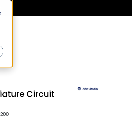
0
Generell informasjon
Favoritter
Logg inn
g
iature Circuit
C200