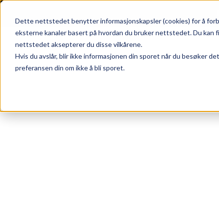
Skip to main content
|
SUPPORT
WEBSHOP
Dette nettstedet benytter informasjonskapsler (cookies) for å forb
eksterne kanaler basert på hvordan du bruker nettstedet. Du kan f
nettstedet aksepterer du disse vilkårene.
Hvis du avslår, blir ikke informasjonen din sporet når du besøker de
preferansen din om ikke å bli sporet.