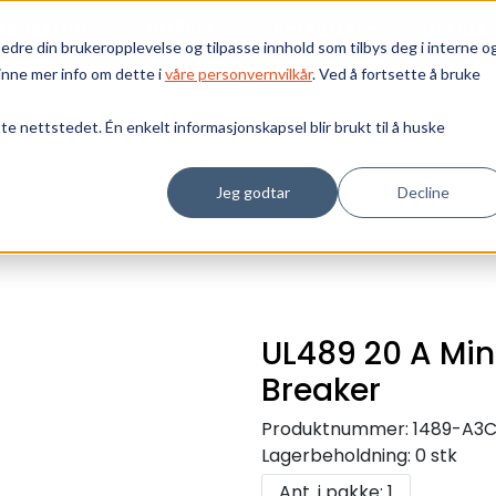
Bærekraft
Vi tilbyr
Ressurser
Om oss
edre din brukeropplevelse og tilpasse innhold som tilbys deg i interne o
inne mer info om dette i
våre personvernvilkår
. Ved å fortsette å bruke
tte nettstedet. Én enkelt informasjonskapsel blir brukt til å huske
Jeg godtar
Decline
UL489 20 A Min
Breaker
Produktnummer:
1489-A3
Lagerbeholdning:
0 stk
Ant. i pakke: 1