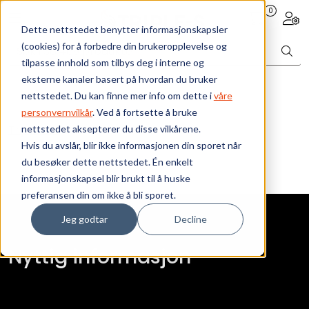
Skip to main content
0
Toggle navigation
Togg
Dette nettstedet benytter informasjonskapsler
(cookies) for å forbedre din brukeropplevelse og
Bærekraft
tilpasse innhold som tilbys deg i interne og
eksterne kanaler basert på hvordan du bruker
Vi tilbyr
nettstedet. Du kan finne mer info om dette i
våre
personvernvilkår
. Ved å fortsette å bruke
Trykk her
nettstedet aksepterer du disse vilkårene.
Ressurser
Hvis du avslår, blir ikke informasjonen din sporet når
du besøker dette nettstedet. Én enkelt
Om oss
informasjonskapsel blir brukt til å huske
preferansen din om ikke å bli sporet.
Jeg godtar
Decline
Nyttig informasjon