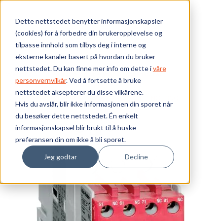
Skip to main content
Dette nettstedet benytter informasjonskapsler
(cookies) for å forbedre din brukeropplevelse og
Bærekraft
tilpasse innhold som tilbys deg i interne og
eksterne kanaler basert på hvordan du bruker
Vi tilbyr
nettstedet. Du kan finne mer info om dette i
våre
Webshop
Elektrokomponenter
Kontaktorer
personvernvilkår
. Ved å fortsette å bruke
Sikkerhetskontaktorer - 100S
nettstedet aksepterer du disse vilkårene.
Ressurser
SIKKERH.KONT. 11KW-400V.230VAC SPOLE,2NO+3NC
Hvis du avslår, blir ikke informasjonen din sporet når
du besøker dette nettstedet. Én enkelt
Om oss
informasjonskapsel blir brukt til å huske
preferansen din om ikke å bli sporet.
Jeg godtar
Decline